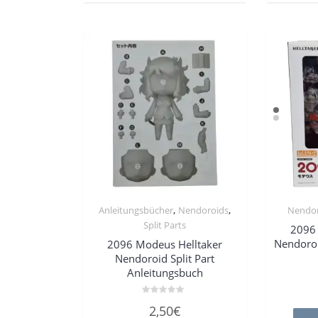
,
,
Anleitungsbücher
Nendoroids
Nendor
Split Parts
2096 
Nendoroi
2096 Modeus Helltaker
Nendoroid Split Part
Anleitungsbuch
Bewertet
2,50
€
mit