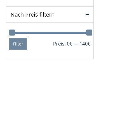
Nach Preis filtern
Min.
Max.
Preis:
0€
—
140€
Filter
Preis
Preis