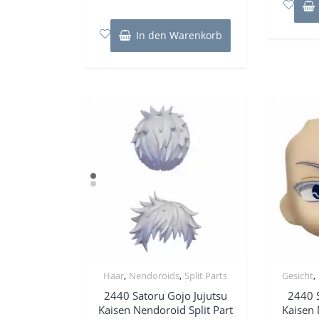
0
von
5
In den Warenkorb
,
,
,
Haar
Nendoroids
Split Parts
Gesicht
2440 Satoru Gojo Jujutsu
2440 S
Kaisen Nendoroid Split Part
Kaisen 