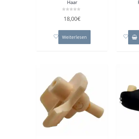
Haar
Bewertet
18,00
€
mit
0
von
5
Weiterlesen