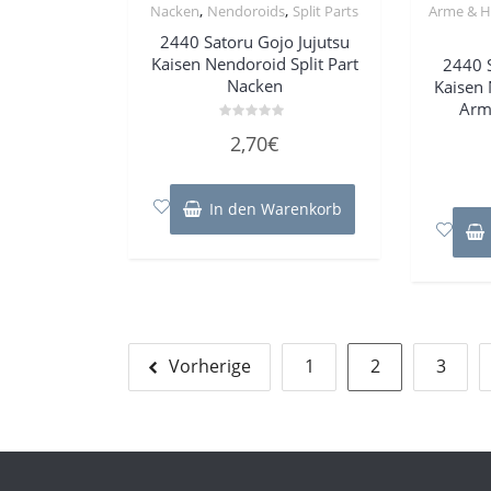
,
,
Nacken
Nendoroids
Split Parts
Arme & 
2440 Satoru Gojo Jujutsu
Kaisen Nendoroid Split Part
2440 S
Nacken
Kaisen 
Arm
Bewertet
2,70
€
mit
0
von
5
In den Warenkorb
Seitennummerierung
Vorherige
1
2
3
der
Beiträge