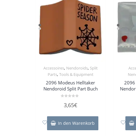
,
,
Accessoires
Nendoroids
Split
Acce
,
Parts
Tools & Equipment
Nen
2096 Modeus Helltaker
2096 
Nendoroid Split Part Buch
Nendoro
Bewertet
3,65
€
mit
0
von
5
In den Warenkorb