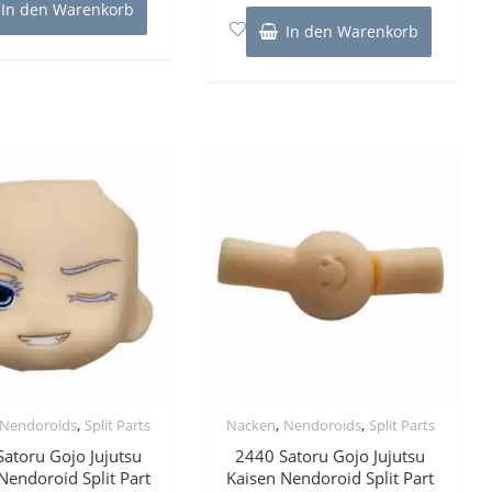
In den Warenkorb
5
In den Warenkorb
,
,
,
Nendoroids
Split Parts
Nacken
Nendoroids
Split Parts
atoru Gojo Jujutsu
2440 Satoru Gojo Jujutsu
Nendoroid Split Part
Kaisen Nendoroid Split Part