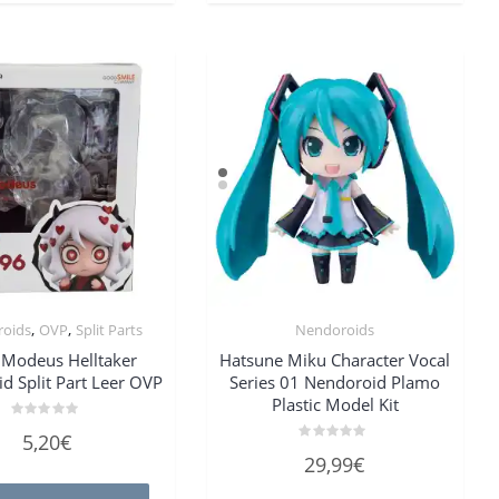
,
,
oids
OVP
Split Parts
Nendoroids
Modeus Helltaker
Hatsune Miku Character Vocal
d Split Part Leer OVP
Series 01 Nendoroid Plamo
Plastic Model Kit
Bewertet
5,20
€
mit
Bewertet
0
29,99
€
mit
von
0
5
von