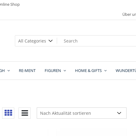
nline Shop
Über u
GH
RE-MENT
FIGUREN
HOME & GIFTS
WUNDERT