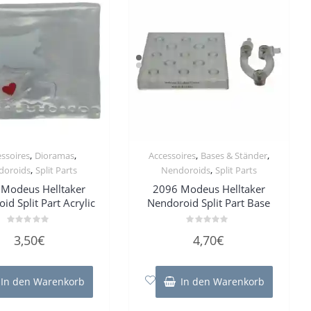
,
,
,
,
ssoires
Dioramas
Accessoires
Bases & Ständer
,
,
doroids
Split Parts
Nendoroids
Split Parts
Modeus Helltaker
2096 Modeus Helltaker
id Split Part Acrylic
Nendoroid Split Part Base
Bewertet
Bewertet
3,50
€
4,70
€
mit
mit
0
0
von
von
5
5
In den Warenkorb
In den Warenkorb