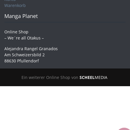
Warenkorb
Manga Planet
Online Shop
– We´re all Otakus –
Alejandra Rangel Granados
Am Schweizersbild 2
88630 Pfullendorf
Ein weiterer Online Shop von
SCHEEL
MEDIA