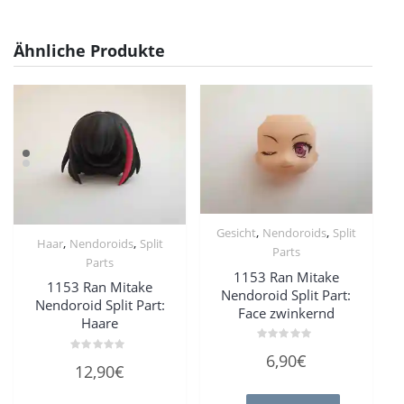
Ähnliche Produkte
,
,
Gesicht
Nendoroids
Split
,
,
Haar
Nendoroids
Split
Parts
Parts
1153 Ran Mitake
1153 Ran Mitake
Nendoroid Split Part:
Nendoroid Split Part:
Face zwinkernd
Haare
Bewertet
6,90
€
Bewertet
mit
12,90
€
mit
0
0
von
von
5
5