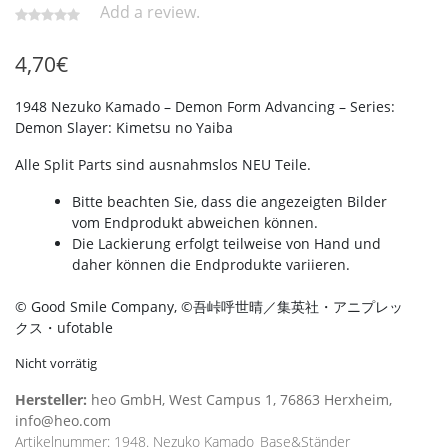
Add a review.
4,70
€
1948 Nezuko Kamado – Demon Form Advancing – Series:
Demon Slayer: Kimetsu no Yaiba
Alle Split Parts sind ausnahmslos NEU Teile.
Bitte beachten Sie, dass die angezeigten Bilder
vom Endprodukt abweichen können.
Die Lackierung erfolgt teilweise von Hand und
daher können die Endprodukte variieren.
© Good Smile Company, ©吾峠呼世晴／集英社・アニプレッ
クス・ufotable
Nicht vorrätig
Hersteller:
heo GmbH, West Campus 1, 76863 Herxheim,
info@heo.com
Artikelnummer:
1948. Nezuko Kamado_Base&Ständer