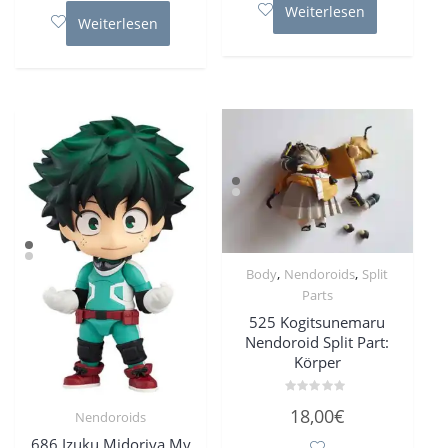
Weiterlesen
Weiterlesen
,
,
Body
Nendoroids
Split
Parts
525 Kogitsunemaru
Nendoroid Split Part:
Körper
Bewertet
18,00
€
Nendoroids
mit
0
von
686 Izuku Midoriya My