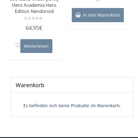
5
Hero Academia Hero
Edition Nendoroid
In den Warenkorb
Bewertet
64,95
€
mit
0
von
5
Weiterlesen
Warenkorb
Es befinden sich keine Produkte im Warenkorb.