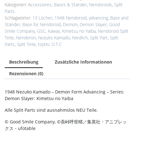
Kategorien:
Accessoires
,
Bases & Ständer
,
Nendoroids
,
Split
Parts
Schlagwörter:
13 Löcher
,
1948 Nendoroid
,
advancing
,
Base and
Ständer
,
Base für Nendoroid
,
Demon
,
Demon Slayer
,
Good
Smile Company
,
GSC
,
Kawaii
,
Kimetsu no Yaiba
,
Nendoroid Split
Teile
,
Nendoron
,
Nezuko Kamado
,
Niedlich
,
Split Part
,
Split
Parts
,
Split Teile
,
toytec D.T.C
Beschreibung
Zusätzliche Informationen
Rezensionen (0)
1948 Nezuko Kamado – Demon Form Advancing – Series:
Demon Slayer: Kimetsu no Yaiba
Alle Split Parts sind ausnahmslos NEU Teile.
© Good Smile Company, ©吾峠呼世晴／集英社・アニプレッ
クス・ufotable