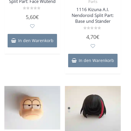
Split Part: Face Wütend
Parts
1116 Kizuna A.I.
Bewertet
Nendoroid Split Part:
5,60
€
mit
Base und Ständer
0
von
5
Bewertet
4,70
€
mit
In den Warenkorb
0
von
5
In den Warenkorb