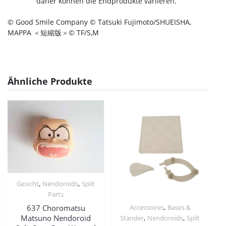
daher können die Endprodukte variieren.
© Good Smile Company © Tatsuki Fujimoto/SHUEISHA,
MAPPA ＜短縮版＞© TF/S,M
Ähnliche Produkte
,
,
Gesicht
Nendoroids
Split
Parts
,
Accessoires
Bases &
637 Choromatsu
,
,
Matsuno Nendoroid
Ständer
Nendoroids
Split