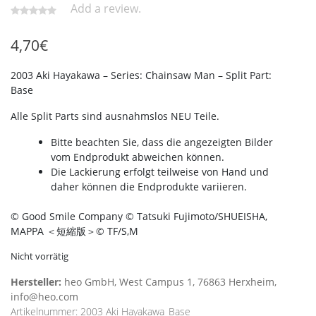
Add a review.
4,70
€
2003 Aki Hayakawa – Series: Chainsaw Man – Split Part:
Base
Alle Split Parts sind ausnahmslos NEU Teile.
Bitte beachten Sie, dass die angezeigten Bilder
vom Endprodukt abweichen können.
Die Lackierung erfolgt teilweise von Hand und
daher können die Endprodukte variieren.
© Good Smile Company © Tatsuki Fujimoto/SHUEISHA,
MAPPA ＜短縮版＞© TF/S,M
Nicht vorrätig
Hersteller:
heo GmbH, West Campus 1, 76863 Herxheim,
info@heo.com
Artikelnummer:
2003 Aki Hayakawa_Base