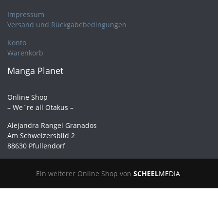
Impressum
Versand und Rückgabebedingungen
Konto
Warenkorb
Manga Planet
Online Shop
– We´re all Otakus –
Alejandra Rangel Granados
Am Schweizersbild 2
88630 Pfullendorf
Ein weiterer Online Shop von
SCHEEL
MEDIA