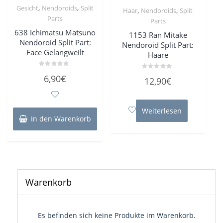
,
,
Gesicht
Nendoroids
Split
,
,
Haar
Nendoroids
Split
Parts
Parts
638 Ichimatsu Matsuno
1153 Ran Mitake
Nendoroid Split Part:
Nendoroid Split Part:
Face Gelangweilt
Haare
Bewertet
Bewertet
6,90
€
12,90
€
mit
mit
0
0
von
von
5
5
Weiterlesen
In den Warenkorb
Warenkorb
Es befinden sich keine Produkte im Warenkorb.