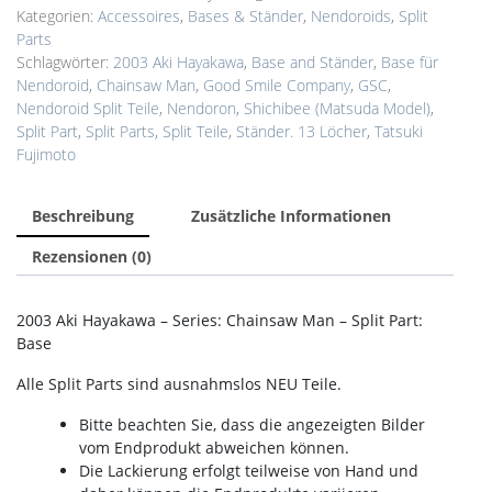
Kategorien:
Accessoires
,
Bases & Ständer
,
Nendoroids
,
Split
Parts
Schlagwörter:
2003 Aki Hayakawa
,
Base and Ständer
,
Base für
Nendoroid
,
Chainsaw Man
,
Good Smile Company
,
GSC
,
Nendoroid Split Teile
,
Nendoron
,
Shichibee (Matsuda Model)
,
Split Part
,
Split Parts
,
Split Teile
,
Ständer. 13 Löcher
,
Tatsuki
Fujimoto
Beschreibung
Zusätzliche Informationen
Rezensionen (0)
2003 Aki Hayakawa – Series: Chainsaw Man – Split Part:
Base
Alle Split Parts sind ausnahmslos NEU Teile.
Bitte beachten Sie, dass die angezeigten Bilder
vom Endprodukt abweichen können.
Die Lackierung erfolgt teilweise von Hand und