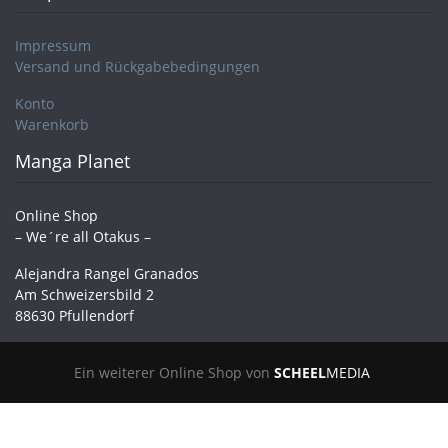
Impressum
Versand und Rückgabebedingungen
Konto
Warenkorb
Manga Planet
Online Shop
– We´re all Otakus –
Alejandra Rangel Granados
Am Schweizersbild 2
88630 Pfullendorf
Ein weiterer Online Shop von
SCHEEL
MEDIA