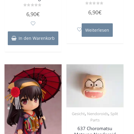
Bewertet
6,90
€
Bewertet
mit
6,90
€
mit
0
0
von
von
5
5
Weiterlesen
In den Warenkorb
,
,
Gesicht
Nendoroids
Split
Parts
637 Choromatsu