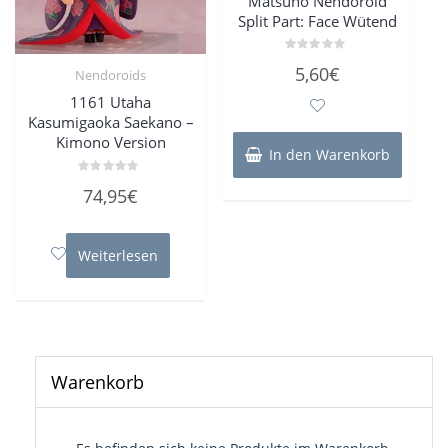
Matsuno Nendoroid
Split Part: Face Wütend
Bewertet
5,60
€
Nendoroids
mit
0
von
1161 Utaha
5
Kasumigaoka Saekano –
Kimono Version
In den Warenkorb
Bewertet
74,95
€
mit
0
von
5
Weiterlesen
Warenkorb