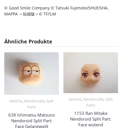
© Good Smile Company © Tatsuki Fujimoto/SHUEISHA,
MAPPA ＜短縮版＞© TF/S,M
Ähnliche Produkte
,
,
Gesicht
Nendoroids
Split
,
,
Gesicht
Nendoroids
Split
Parts
Parts
1153 Ran Mitake
638 Ichimatsu Matsuno
Nendoroid Split Part:
Nendoroid Split Part:
Face wütend
Face Gelangweilt