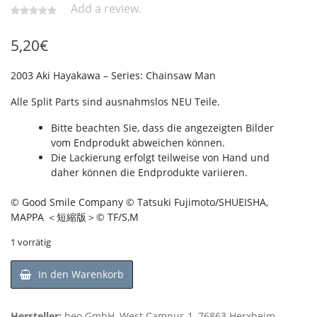
Add a review.
5,20
€
2003 Aki Hayakawa – Series: Chainsaw Man
Alle Split Parts sind ausnahmslos NEU Teile.
Bitte beachten Sie, dass die angezeigten Bilder
vom Endprodukt abweichen können.
Die Lackierung erfolgt teilweise von Hand und
daher können die Endprodukte variieren.
© Good Smile Company © Tatsuki Fujimoto/SHUEISHA,
MAPPA ＜短縮版＞© TF/S,M
1 vorrätig
In den Warenkorb
Hersteller:
heo GmbH, West Campus 1, 76863 Herxheim,