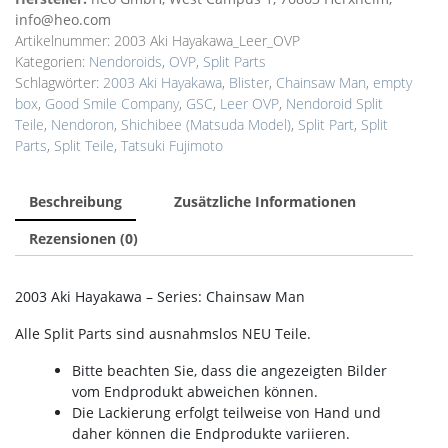
info@heo.com
Artikelnummer:
2003 Aki Hayakawa_Leer_OVP
Kategorien:
Nendoroids
,
OVP
,
Split Parts
Schlagwörter:
2003 Aki Hayakawa
,
Blister
,
Chainsaw Man
,
empty
box
,
Good Smile Company
,
GSC
,
Leer OVP
,
Nendoroid Split
Teile
,
Nendoron
,
Shichibee (Matsuda Model)
,
Split Part
,
Split
Parts
,
Split Teile
,
Tatsuki Fujimoto
Beschreibung
Zusätzliche Informationen
Rezensionen (0)
2003 Aki Hayakawa – Series: Chainsaw Man
Alle Split Parts sind ausnahmslos NEU Teile.
Bitte beachten Sie, dass die angezeigten Bilder
vom Endprodukt abweichen können.
Die Lackierung erfolgt teilweise von Hand und
daher können die Endprodukte variieren.