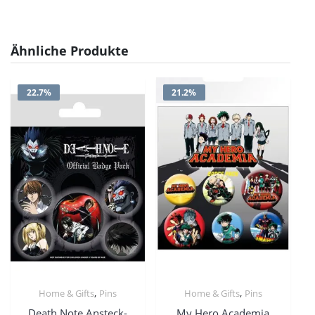
Ähnliche Produkte
22.7%
21.2%
,
,
Home & Gifts
Pins
Home & Gifts
Pins
Death Note Ansteck-
My Hero Academia