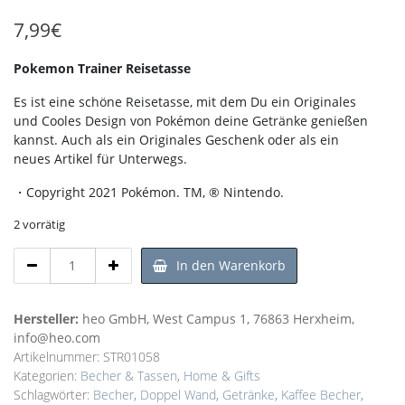
7,99
€
Pokemon Trainer Reisetasse
Es ist eine schöne Reisetasse, mit dem Du ein Originales
und Cooles Design von Pokémon deine Getränke genießen
kannst. Auch als ein Originales Geschenk oder als ein
neues Artikel für Unterwegs.
・Copyright 2021 Pokémon. TM, ® Nintendo.
2 vorrätig
Pokemon
In den Warenkorb
Trainer
Reisetasse
Menge
Hersteller:
heo GmbH, West Campus 1, 76863 Herxheim,
info@heo.com
Artikelnummer:
STR01058
Kategorien:
Becher & Tassen
,
Home & Gifts
Schlagwörter:
Becher
,
Doppel Wand
,
Getränke
,
Kaffee Becher
,