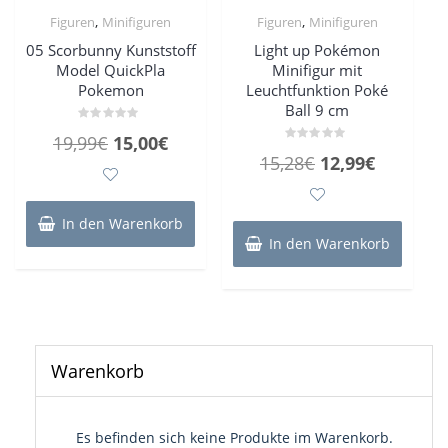
,
,
Figuren
Minifiguren
Figuren
Minifiguren
05 Scorbunny Kunststoff
Light up Pokémon
Model QuickPla
Minifigur mit
Pokemon
Leuchtfunktion Poké
Ball 9 cm
Bewertet
Ursprünglicher
Aktueller
19,99
€
15,00
€
mit
Bewertet
0
Ursprünglicher
Aktueller
15,28
€
12,99
€
Preis
Preis
mit
von
0
5
Preis
Preis
von
war:
ist:
5
war:
ist:
19,99€
15,00€.
In den Warenkorb
15,28€
12,99€.
In den Warenkorb
Warenkorb
Es befinden sich keine Produkte im Warenkorb.