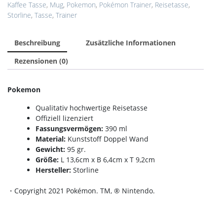
Kaffee Tasse
,
Mug
,
Pokemon
,
Pokémon Trainer
,
Reisetasse
,
Storline
,
Tasse
,
Trainer
Beschreibung
Zusätzliche Informationen
Rezensionen (0)
Pokemon
Qualitativ hochwertige Reisetasse
Offiziell lizenziert
Fassungsvermögen:
390 ml
Material:
Kunststoff Doppel Wand
Gewicht:
95 gr.
Größe:
L 13,6cm x B 6,4cm x T 9,2cm
Hersteller:
Storline
・Copyright 2021 Pokémon. TM, ® Nintendo.