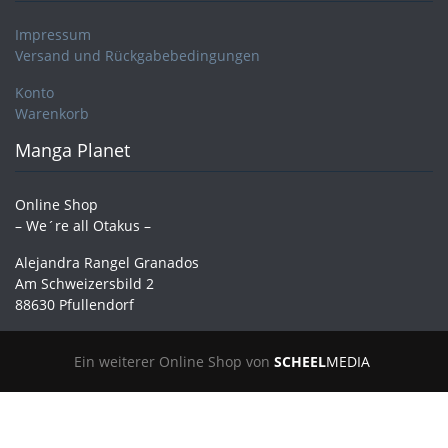
Impressum
Versand und Rückgabebedingungen
Konto
Warenkorb
Manga Planet
Online Shop
– We´re all Otakus –
Alejandra Rangel Granados
Am Schweizersbild 2
88630 Pfullendorf
Ein weiterer Online Shop von
SCHEEL
MEDIA