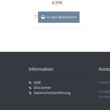
4,99
€
mit
0
von
5
In den Warenkorb
Information
Konta
AGB
info@
Disclaimer
Instag
Datenschutzerklärung
Faceb