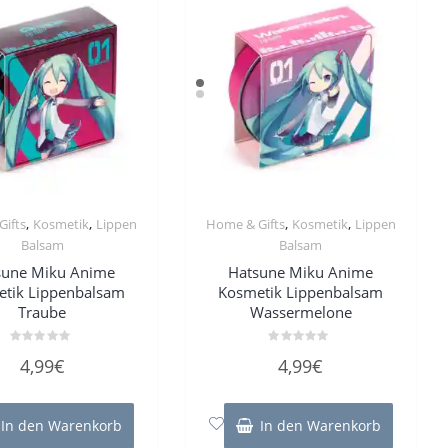
,
,
,
,
Gifts
Kosmetik
Lippen
Home & Gifts
Kosmetik
Lippen
Balsam
Balsam
sune Miku Anime
Hatsune Miku Anime
tik Lippenbalsam
Kosmetik Lippenbalsam
Traube
Wassermelone
Bewertet
Bewertet
4,99
€
4,99
€
mit
mit
0
0
von
von
5
5
In den Warenkorb
In den Warenkorb