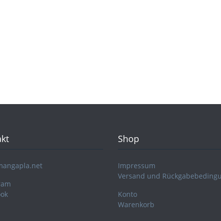
kt
Shop
mangapla.net
Impressum
Versand und Rückgabebeding
ram
ook
Konto
Warenkorb