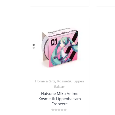
,
,
Home & Gifts
Kosmetik
Lippen
Balsam
Hatsune Miku Anime
Kosmetik Lippenbalsam
Erdbeere
Bewertet