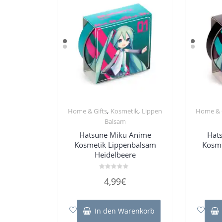
,
,
Home & Gifts
Kosmetik
Lippen
Home & 
Balsam
Hatsune Miku Anime
Hat
Kosmetik Lippenbalsam
Kosme
Heidelbeere
Bewertet
4,99
€
mit
0
von
5
In den Warenkorb