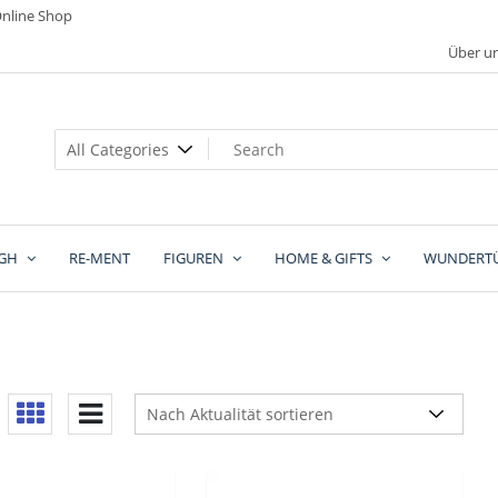
nline Shop
Über u
GH
RE-MENT
FIGUREN
HOME & GIFTS
WUNDERT