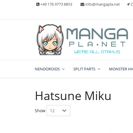
Skip
+49 176 9773 8853
info@mangapla.net
O
to
content
Split Part Online Shop
Manga Planet
NENDOROIDS
SPLIT PARTS
MONSTER HI
Hatsune Miku
Show