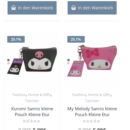
5,99€
4,99€.
5,99€
4,99€.
In den Warenkorb
In den Warenkorb
25.1%
25.1%
,
,
,
,
Fashion
Home & Gifts
Fashion
Home & Gifts
Taschen
Taschen
Kuromi Sanrio kleine
My Melody Sanrio kleine
Pouch Kleine Etui
Pouch Kleine Etui
Bewertet
Bewertet
Ursprünglicher
Aktueller
Ursprünglicher
Aktueller
8,00
€
5,99
€
8,00
€
5,99
€
mit
mit