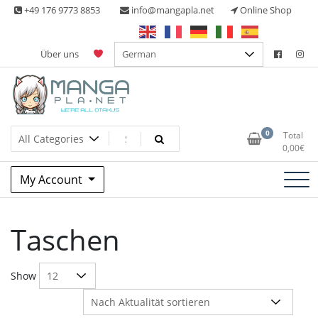
Skip
+49 176 9773 8853
info@mangapla.net
Online Shop
to
content
Über uns
Split Part Online Shop
Manga Planet
0
Total
0,00
€
My Account
Taschen
Show