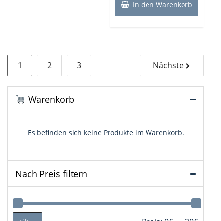
13,95€
10,90€.
In den Warenkorb
Seitennummerierung
1
2
3
Nächste
der
Beiträge
Warenkorb
Es befinden sich keine Produkte im Warenkorb.
Nach Preis filtern
Min.
Max.