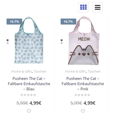
16.7%
16.7%
,
,
Home & Gifts
Taschen
Home & Gifts
Taschen
Pusheen The Cat –
Pusheen The Cat –
Faltbare Einkaufstasche
Faltbare Einkaufstasche
– Blau
– Pink
Bewertet
Bewertet
Ursprünglicher
Aktueller
Ursprünglicher
Aktueller
5,99
€
4,99
€
5,99
€
4,99
€
mit
mit
0
0
Preis
Preis
Preis
Preis
von
von
5
5
war:
ist:
war:
ist: