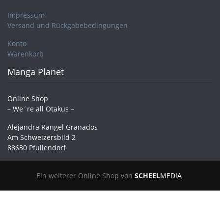
Impressum
Versand und Rückgabebedingungen
Konto
Warenkorb
Manga Planet
Online Shop
– We´re all Otakus –
Alejandra Rangel Granados
Am Schweizersbild 2
88630 Pfullendorf
Ein weiterer Online Shop von
SCHEEL
MEDIA