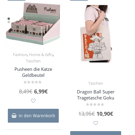
,
,
Fashion
Home & Gifts
Taschen
Pusheen die Katze
Geldbeutel
Taschen
Bewertet
Ursprünglicher
Aktueller
8,49
€
6,99
€
Dragon Ball Super
mit
0
Tragetasche Goku
Preis
Preis
von
5
war:
ist:
Bewertet
Ursprünglicher
Aktueller
13,95
€
10,90
€
8,49€
6,99€.
mit
In den Warenkorb
0
Preis
Preis
von
5
war:
ist: