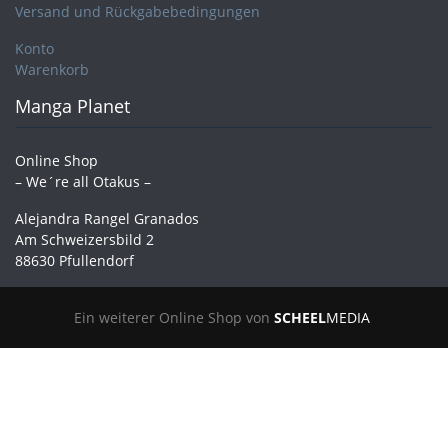
Versand und Rückgabebedingungen
Konto
Warenkorb
Manga Planet
Online Shop
– We´re all Otakus –
Alejandra Rangel Granados
Am Schweizersbild 2
88630 Pfullendorf
Ein weiterer Online Shop von
SCHEEL
MEDIA