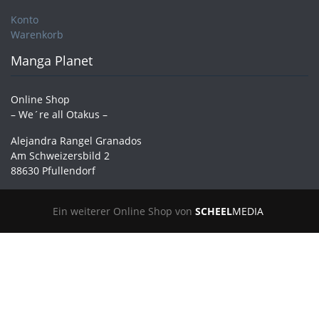
Konto
Warenkorb
Manga Planet
Online Shop
– We´re all Otakus –
Alejandra Rangel Granados
Am Schweizersbild 2
88630 Pfullendorf
Ein weiterer Online Shop von
SCHEEL
MEDIA