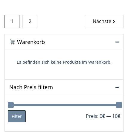
Seitennummerierung
1
2
Nächste
der
Beiträge
Warenkorb
Es befinden sich keine Produkte im Warenkorb.
Nach Preis filtern
Min.
Max.
Preis:
0€
—
10€
Filter
Preis
Preis