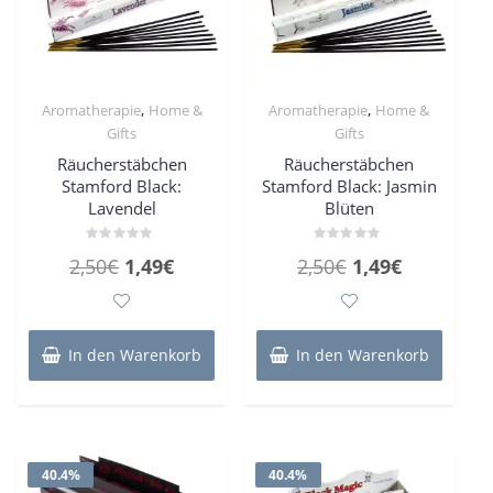
,
,
Aromatherapie
Home &
Aromatherapie
Home &
Gifts
Gifts
Räucherstäbchen
Räucherstäbchen
Stamford Black:
Stamford Black: Jasmin
Lavendel
Blüten
Bewertet
Bewertet
Ursprünglicher
Aktueller
Ursprünglicher
Aktueller
2,50
€
1,49
€
2,50
€
1,49
€
mit
mit
0
0
Preis
Preis
Preis
Preis
von
von
5
5
war:
ist:
war:
ist:
2,50€
1,49€.
2,50€
1,49€.
In den Warenkorb
In den Warenkorb
40.4%
40.4%