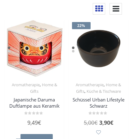
22%
,
,
Aromatherapie
Home &
Aromatherapie
Home &
,
Gifts
Gifts
Küche & Tischware
Japanische Daruma
Schüssel Urban Lifestyle
Duftlampe aus Keramik
Schwarz
Bewertet
Bewertet
Ursprünglicher
Aktueller
9,49
€
5,00
€
3,90
€
mit
mit
0
0
Preis
Preis
von
von
5
5
war:
ist: