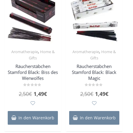
,
,
Aromatherapie
Home &
Aromatherapie
Home &
Gifts
Gifts
Räucherstäbchen
Räucherstäbchen
Stamford Black: Biss des
Stamford Black: Black
Werwolfes
Magic
Bewertet
Bewertet
Ursprünglicher
Aktueller
Ursprünglicher
Aktueller
2,50
€
1,49
€
2,50
€
1,49
€
mit
mit
0
0
Preis
Preis
Preis
Preis
von
von
5
5
war:
ist:
war:
ist:
2,50€
1,49€.
2,50€
1,49€.
In den Warenkorb
In den Warenkorb