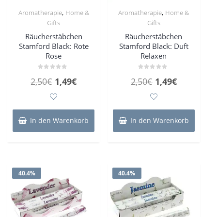
,
,
Aromatherapie
Home &
Aromatherapie
Home &
Gifts
Gifts
Räucherstäbchen
Räucherstäbchen
Stamford Black: Rote
Stamford Black: Duft
Rose
Relaxen
Bewertet
Bewertet
Ursprünglicher
Aktueller
Ursprünglicher
Aktueller
2,50
€
1,49
€
2,50
€
1,49
€
mit
mit
0
0
Preis
Preis
Preis
Preis
von
von
5
5
war:
ist:
war:
ist:
2,50€
1,49€.
2,50€
1,49€.
In den Warenkorb
In den Warenkorb
40.4%
40.4%