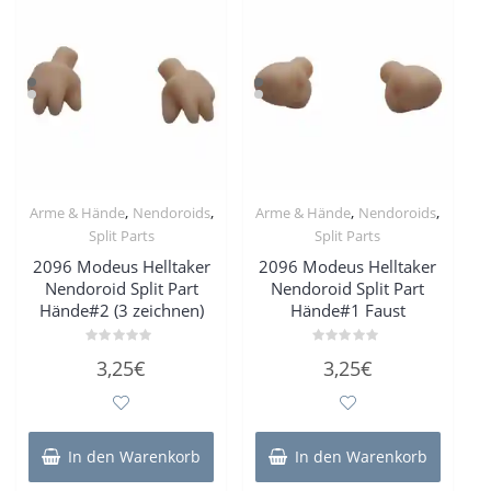
,
,
,
,
Arme & Hände
Nendoroids
Arme & Hände
Nendoroids
Split Parts
Split Parts
2096 Modeus Helltaker
2096 Modeus Helltaker
Nendoroid Split Part
Nendoroid Split Part
Hände#2 (3 zeichnen)
Hände#1 Faust
Bewertet
Bewertet
3,25
€
3,25
€
mit
mit
0
0
von
von
5
5
In den Warenkorb
In den Warenkorb