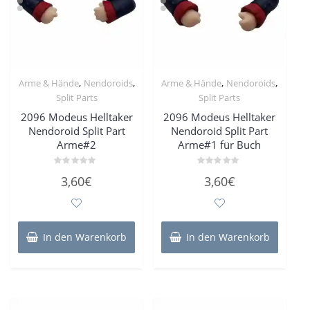
,
,
,
,
Arme & Hände
Nendoroids
Arme & Hände
Nendoroids
Split Parts
Split Parts
2096 Modeus Helltaker
2096 Modeus Helltaker
Nendoroid Split Part
Nendoroid Split Part
Arme#2
Arme#1 für Buch
Bewertet
Bewertet
3,60
€
3,60
€
mit
mit
0
0
von
von
5
5
In den Warenkorb
In den Warenkorb