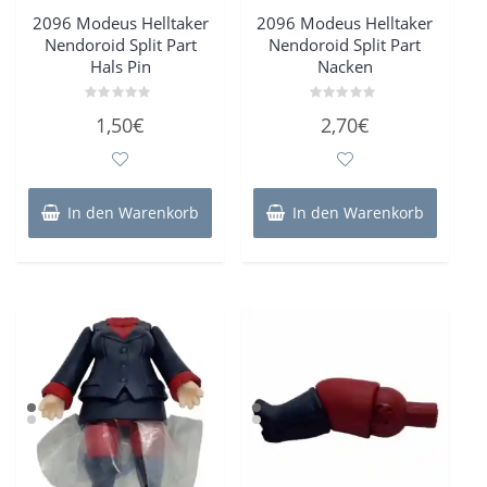
2096 Modeus Helltaker
2096 Modeus Helltaker
Nendoroid Split Part
Nendoroid Split Part
Hals Pin
Nacken
Bewertet
Bewertet
1,50
€
2,70
€
mit
mit
0
0
von
von
5
5
In den Warenkorb
In den Warenkorb