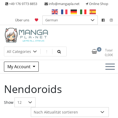
Skip
+49 176 9773 8853
info@mangapla.net
Online Shop
to
content
Über uns
Split Part Online Shop
Manga Planet
0
Total
0,00
€
My Account
Nendoroids
Show