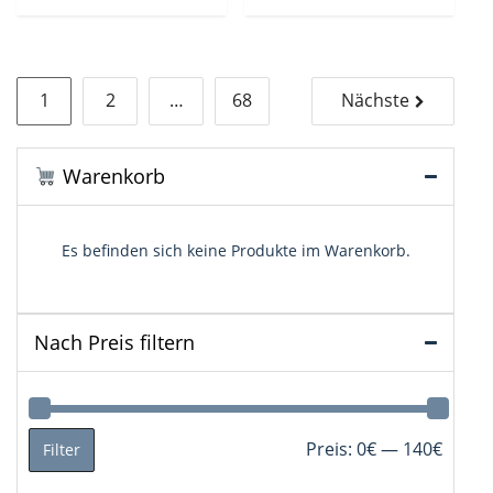
Seitennummerierung
1
2
…
68
Nächste
der
Beiträge
Warenkorb
Es befinden sich keine Produkte im Warenkorb.
Nach Preis filtern
Min.
Max.
Preis:
0€
—
140€
Filter
Preis
Preis