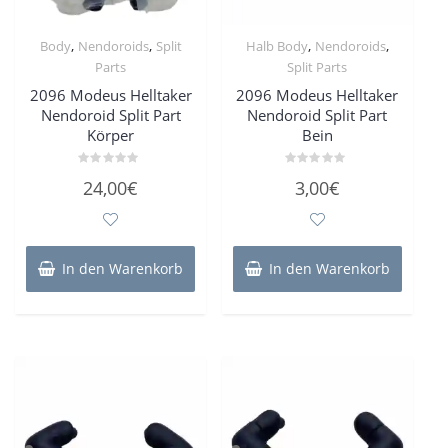
,
,
,
,
Body
Nendoroids
Split
Halb Body
Nendoroids
Parts
Split Parts
2096 Modeus Helltaker
2096 Modeus Helltaker
Nendoroid Split Part
Nendoroid Split Part
Körper
Bein
Bewertet
Bewertet
24,00
€
3,00
€
mit
mit
0
0
von
von
5
5
In den Warenkorb
In den Warenkorb