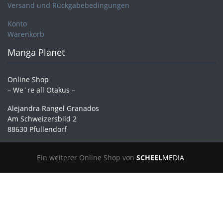
Versand und Rückgabebedingungen
Konto
Warenkorb
Manga Planet
Online Shop
– We´re all Otakus –
Alejandra Rangel Granados
Am Schweizersbild 2
88630 Pfullendorf
Ein weiterer Online Shop von
SCHEEL
MEDIA