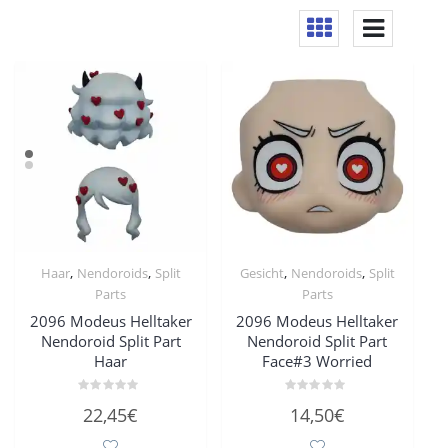
,
,
,
,
Haar
Nendoroids
Split
Gesicht
Nendoroids
Split
Parts
Parts
2096 Modeus Helltaker
2096 Modeus Helltaker
Nendoroid Split Part
Nendoroid Split Part
Haar
Face#3 Worried
Bewertet
Bewertet
22,45
€
14,50
€
mit
mit
0
0
von
von