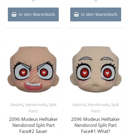
5
5
In den Warenkorb
In den Warenkorb
,
,
,
,
Gesicht
Nendoroids
Split
Gesicht
Nendoroids
Split
Parts
Parts
2096 Modeus Helltaker
2096 Modeus Helltaker
Nendoroid Split Part
Nendoroid Split Part
Face#2 Sauer
Face#1 What?