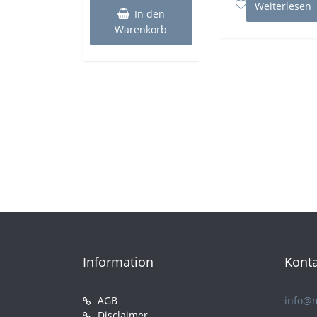
Weiterlesen
In den
Warenkorb
Information
Konta
AGB
info@
Disclaimer