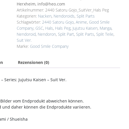
Herxheim, info@heo.com
Artikelnummer:
2440 Satoru Gojo_SuitVer_Hals Peg
Kategorien:
Nacken
,
Nendoroids
,
Split Parts
Schlagwörter:
2440 Satoru Gojo
,
Anime
,
Good Smile
Company
,
GSC
,
Hals
,
Hals Peg
,
Jujutsu Kaisen
,
Manga
,
Nendoroid
,
Nendoron
,
Split Part
,
Split Parts
,
Split Teile
,
Suit Ver.
Marke:
Good Smile Company
en
Rezensionen (0)
– Series: Jujutsu Kaisen – Suit Ver.
en Bilder vom Endprodukt abweichen können.
nd und daher können die Endprodukte variieren.
ami / Shueisha