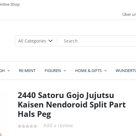
nline Shop
Über u
GH
RE-MENT
FIGUREN
HOME & GIFTS
WUNDERT
2440 Satoru Gojo Jujutsu
Kaisen Nendoroid Split Part
Hals Peg
Add a review.