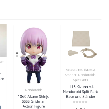
lit
,
Accessoires
Bases &
e
,
,
Ständer
Nendoroids
rt:
Split Parts
1116 Kizuna A.I.
Nendoroids
Nendoroid Split Part:
Base und Ständer
1060 Akane Shinjo
SSSS Gridman
Action Figure
Bewertet