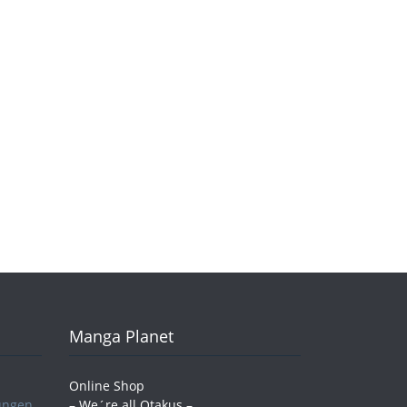
Manga Planet
Online Shop
ungen
– We´re all Otakus –