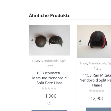
Ähnliche Produkte
,
,
Haar
Nendoroids
Split
,
,
Haar
Nendoroids
Sp
Parts
Parts
638 Ichimatsu
1153 Ran Mitak
Matsuno Nendoroid
Nendoroid Split Pa
Split Part: Haar
Haare
Bewertet
11,90
€
Bewertet
mit
12,90
€
mit
0
0
von
von
5
5