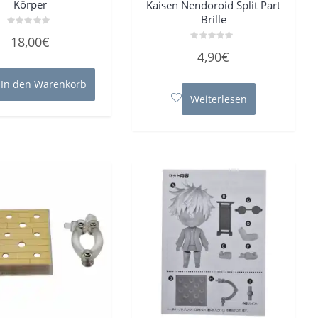
Körper
Kaisen Nendoroid Split Part
Brille
Bewertet
18,00
€
mit
Bewertet
0
4,90
€
mit
von
0
5
von
In den Warenkorb
5
Weiterlesen