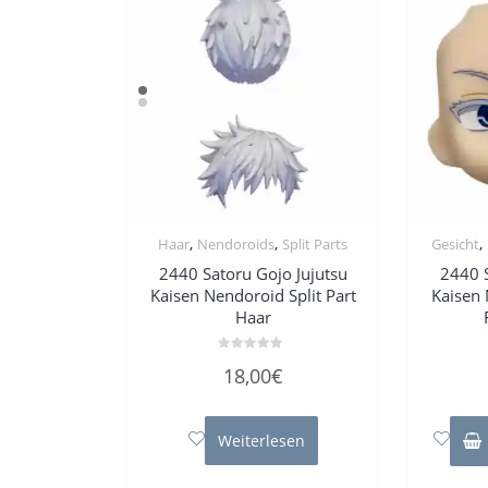
,
,
,
Haar
Nendoroids
Split Parts
Gesicht
2440 Satoru Gojo Jujutsu
2440 S
Kaisen Nendoroid Split Part
Kaisen 
Haar
Bewertet
18,00
€
mit
0
von
5
Weiterlesen