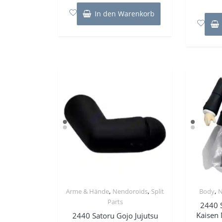
5
In den Warenkorb
,
,
,
Arme & Hände
Nendoroids
Split
Body
N
Parts
2440 S
Kaisen 
2440 Satoru Gojo Jujutsu