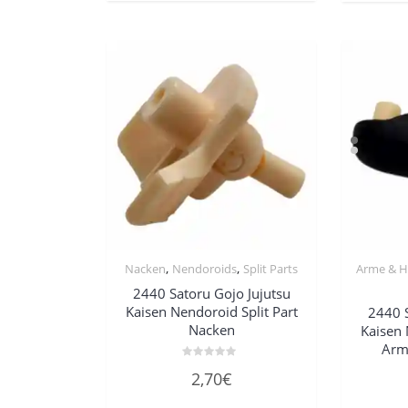
,
,
Nacken
Nendoroids
Split Parts
Arme & 
2440 Satoru Gojo Jujutsu
Kaisen Nendoroid Split Part
2440 S
Nacken
Kaisen 
Arm
Bewertet
2,70
€
mit
0
von