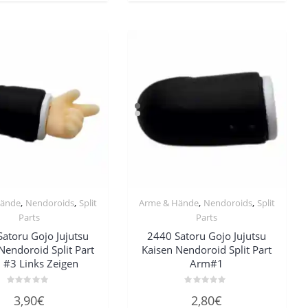
,
,
,
,
Hände
Nendoroids
Split
Arme & Hände
Nendoroids
Split
Parts
Parts
atoru Gojo Jujutsu
2440 Satoru Gojo Jujutsu
Nendoroid Split Part
Kaisen Nendoroid Split Part
 #3 Links Zeigen
Arm#1
Bewertet
Bewertet
3,90
€
2,80
€
mit
mit