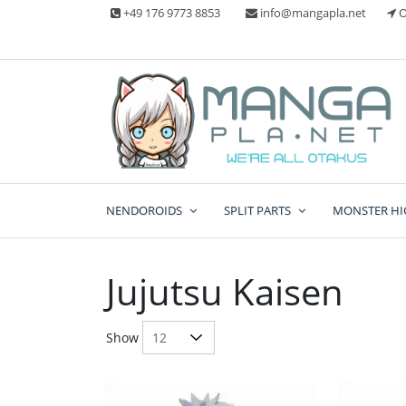
Skip
+49 176 9773 8853
info@mangapla.net
O
to
content
Split Part Online Shop
Manga Planet
NENDOROIDS
SPLIT PARTS
MONSTER HI
Jujutsu Kaisen
Show