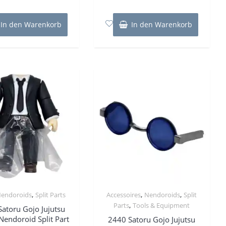
0
0
von
von
5
5
In den Warenkorb
In den Warenkorb
,
,
,
endoroids
Split Parts
Accessoires
Nendoroids
Split
,
Parts
Tools & Equipment
atoru Gojo Jujutsu
Nendoroid Split Part
2440 Satoru Gojo Jujutsu