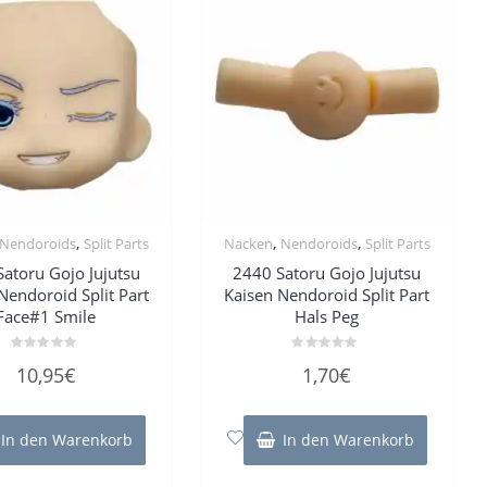
,
,
,
Nendoroids
Split Parts
Nacken
Nendoroids
Split Parts
atoru Gojo Jujutsu
2440 Satoru Gojo Jujutsu
Nendoroid Split Part
Kaisen Nendoroid Split Part
Face#1 Smile
Hals Peg
Bewertet
Bewertet
10,95
€
1,70
€
mit
mit
0
0
von
von
5
5
In den Warenkorb
In den Warenkorb