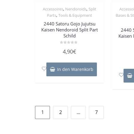
,
,
Accessoires
Nendoroids
Split
Accesso
,
Parts
Tools & Equipment
Bases & S
2440 Satoru Gojo Jujutsu
Kaisen Nendoroid Split Part
2440 S
Schild
Kaisen 
Bewertet
4,90
€
mit
0
von
5
In den Warenkorb
Seitennummerierung
1
2
…
7
der
Beiträge