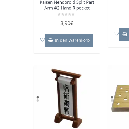
Kaisen Nendoroid Split Part
Arm #2 Hand R pocket
Bewertet
3,90
€
mit
0
von
5
In den Warenkorb