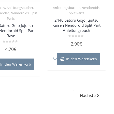
,
,
,
,
ires
Anleitungsbücher
Anleitungsbücher
Nendoroids
,
,
tänder
Nendoroids
Split
Split Parts
Parts
2440 Satoru Gojo Jujutsu
Kaisen Nendoroid Split Part
atoru Gojo Jujutsu
Anleitungsbuch
Nendoroid Split Part
Base
Bewertet
2,90
€
mit
Bewertet
0
4,70
€
mit
von
0
5
von
In den Warenkorb
5
In den Warenkorb
Nächste