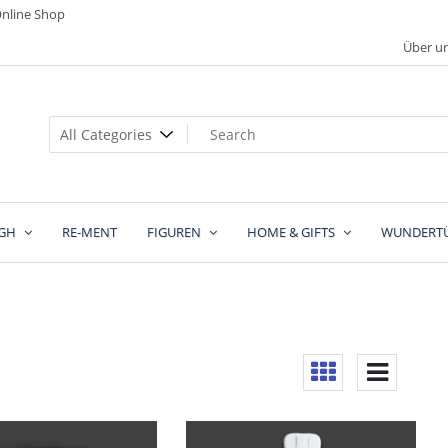
nline Shop
Über u
GH
RE-MENT
FIGUREN
HOME & GIFTS
WUNDERT