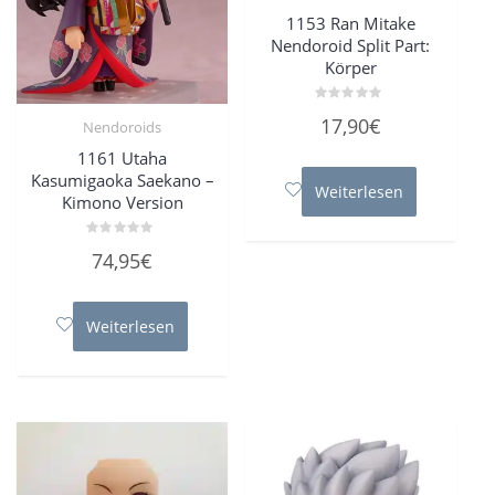
1153 Ran Mitake
Nendoroid Split Part:
Körper
Bewertet
17,90
€
Nendoroids
mit
0
von
1161 Utaha
5
Kasumigaoka Saekano –
Weiterlesen
Kimono Version
Bewertet
74,95
€
mit
0
von
5
Weiterlesen