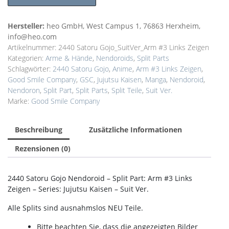
Hersteller:
heo GmbH, West Campus 1, 76863 Herxheim,
info@heo.com
Artikelnummer:
2440 Satoru Gojo_SuitVer_Arm #3 Links Zeigen
Kategorien:
Arme & Hände
,
Nendoroids
,
Split Parts
Schlagwörter:
2440 Satoru Gojo
,
Anime
,
Arm #3 Links Zeigen
,
Good Smile Company
,
GSC
,
Jujutsu Kaisen
,
Manga
,
Nendoroid
,
Nendoron
,
Split Part
,
Split Parts
,
Split Teile
,
Suit Ver.
Marke:
Good Smile Company
Beschreibung
Zusätzliche Informationen
Rezensionen (0)
2440 Satoru Gojo Nendoroid – Split Part: Arm #3 Links
Zeigen – Series: Jujutsu Kaisen – Suit Ver.
Alle Splits sind ausnahmslos NEU Teile.
Bitte beachten Sie, dass die angezeigten Bilder