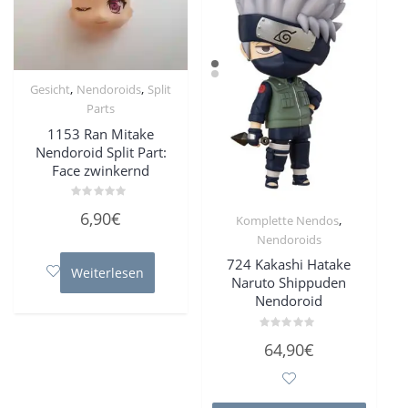
,
,
Gesicht
Nendoroids
Split
Parts
1153 Ran Mitake
Nendoroid Split Part:
Face zwinkernd
Bewertet
6,90
€
,
Komplette Nendos
mit
0
Nendoroids
von
5
724 Kakashi Hatake
Weiterlesen
Naruto Shippuden
Nendoroid
Bewertet
64,90
€
mit
0
von
5