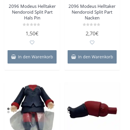
2096 Modeus Helltaker
2096 Modeus Helltaker
Nendoroid Split Part
Nendoroid Split Part
Hals Pin
Nacken
Bewertet
Bewertet
1,50
€
2,70
€
mit
mit
0
0
von
von
5
5
In den Warenkorb
In den Warenkorb