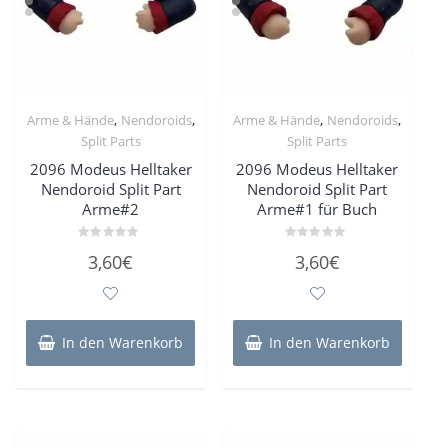
,
,
,
,
Arme & Hände
Nendoroids
Arme & Hände
Nendoroids
Split Parts
Split Parts
2096 Modeus Helltaker
2096 Modeus Helltaker
Nendoroid Split Part
Nendoroid Split Part
Arme#2
Arme#1 für Buch
Bewertet
Bewertet
3,60
€
3,60
€
mit
mit
0
0
von
von
5
5
In den Warenkorb
In den Warenkorb