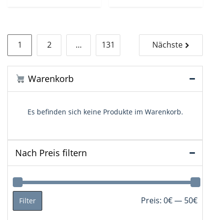
Seitennummerierung
1
2
…
131
Nächste
der
Beiträge
Warenkorb
Es befinden sich keine Produkte im Warenkorb.
Nach Preis filtern
Min.
Max.
Preis:
0€
—
50€
Filter
Preis
Preis