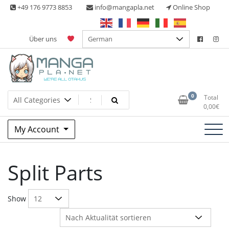
Skip
+49 176 9773 8853
info@mangapla.net
Online Shop
to
content
Über uns
Split Part Online Shop
Manga Planet
0
Total
0,00
€
My Account
Split Parts
Show