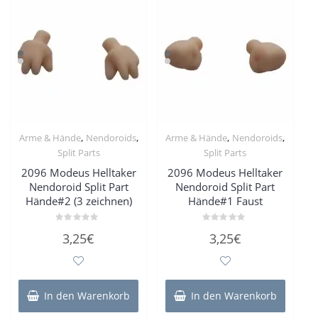
,
,
,
,
Arme & Hände
Nendoroids
Arme & Hände
Nendoroids
Split Parts
Split Parts
2096 Modeus Helltaker
2096 Modeus Helltaker
Nendoroid Split Part
Nendoroid Split Part
Hände#2 (3 zeichnen)
Hände#1 Faust
Bewertet
Bewertet
3,25
€
3,25
€
mit
mit
0
0
von
von
5
5
In den Warenkorb
In den Warenkorb