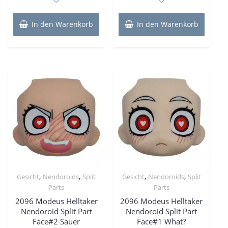
5
5
In den Warenkorb
In den Warenkorb
,
,
,
,
Gesicht
Nendoroids
Split
Gesicht
Nendoroids
Split
Parts
Parts
2096 Modeus Helltaker
2096 Modeus Helltaker
Nendoroid Split Part
Nendoroid Split Part
Face#2 Sauer
Face#1 What?