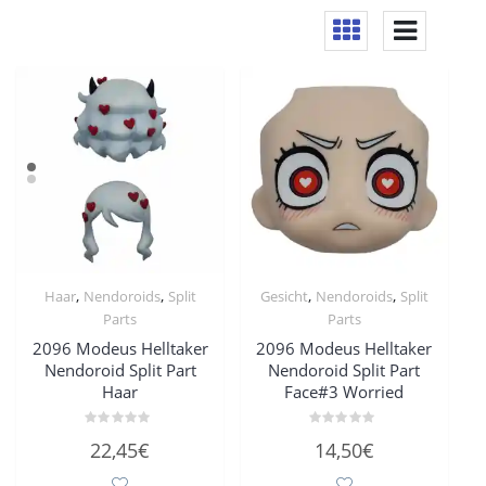
,
,
,
,
Haar
Nendoroids
Split
Gesicht
Nendoroids
Split
Parts
Parts
2096 Modeus Helltaker
2096 Modeus Helltaker
Nendoroid Split Part
Nendoroid Split Part
Haar
Face#3 Worried
Bewertet
Bewertet
22,45
€
14,50
€
mit
mit
0
0
von
von