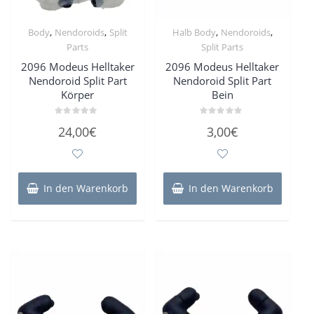
,
,
,
,
Body
Nendoroids
Split
Halb Body
Nendoroids
Parts
Split Parts
2096 Modeus Helltaker
2096 Modeus Helltaker
Nendoroid Split Part
Nendoroid Split Part
Körper
Bein
Bewertet
Bewertet
24,00
€
3,00
€
mit
mit
0
0
von
von
5
5
In den Warenkorb
In den Warenkorb