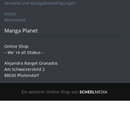
Versand und Rückgabebedingungen
Konto
Warenkorb
Manga Planet
Online Shop
– We´re all Otakus –
Alejandra Rangel Granados
Am Schweizersbild 2
88630 Pfullendorf
Ein weiterer Online Shop von
SCHEEL
MEDIA