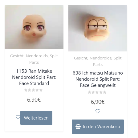
,
,
Gesicht
Nendoroids
Split
,
,
Gesicht
Nendoroids
Split
Parts
Parts
1153 Ran Mitake
638 Ichimatsu Matsuno
Nendoroid Split Part:
Nendoroid Split Part:
Face Standard
Face Gelangweilt
Bewertet
6,90
€
Bewertet
mit
6,90
€
mit
0
0
von
von
5
5
Weiterlesen
In den Warenkorb