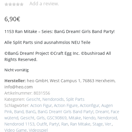
Add a review.
6,90
€
1153 Ran Mitake – Seies: BanG Dream! Girls Band Party!
Alle Split Parts sind ausnahmslos NEU Teile
©BanG Dream! Project ©Craft Egg Inc. ©bushiroad All
Rights Reserved.
Nicht vorrätig
Hersteller:
heo GmbH, West Campus 1, 76863 Herxheim,
info@heo.com
Artikelnummer:
8031556
Kategorien:
Gesicht
,
Nendoroids
,
Split Parts
Schlagwörter:
Action Figur
,
Action Figure
,
Actionfigur
,
Augen
Pink
,
Band
,
BanG
,
BanG Dream! Girls Band Party!
,
Dream!
,
Face
wütend
,
Gesicht
,
Girls
,
GSC90869
,
Mitake
,
Nendo
,
Nendoroid
,
Nendoroid 1153
,
Outfit
,
Party!
,
Ran
,
Ran Mitake
,
Stage
,
Ver.
,
Video Game
,
Videospiel