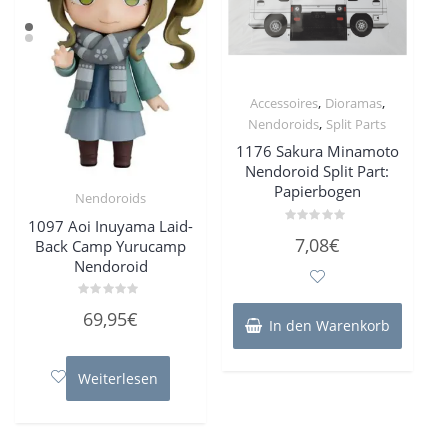
,
,
Accessoires
Dioramas
,
Nendoroids
Split Parts
1176 Sakura Minamoto
Nendoroid Split Part:
Papierbogen
Nendoroids
1097 Aoi Inuyama Laid-
Bewertet
7,08
€
Back Camp Yurucamp
mit
0
Nendoroid
von
5
Bewertet
69,95
€
mit
In den Warenkorb
0
von
5
Weiterlesen