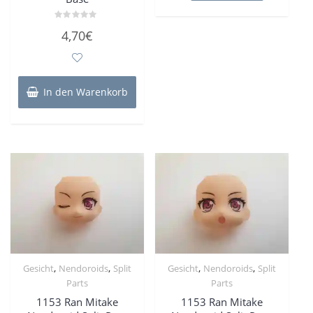
Bewertet
4,70
€
mit
0
von
5
In den Warenkorb
,
,
,
,
Gesicht
Nendoroids
Split
Gesicht
Nendoroids
Split
Parts
Parts
1153 Ran Mitake
1153 Ran Mitake