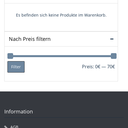
Es befinden sich keine Produkte im Warenkorb.
Nach Preis filtern
Min.
Max.
Preis:
0€
—
70€
Filter
Preis
Preis
Information
AGB