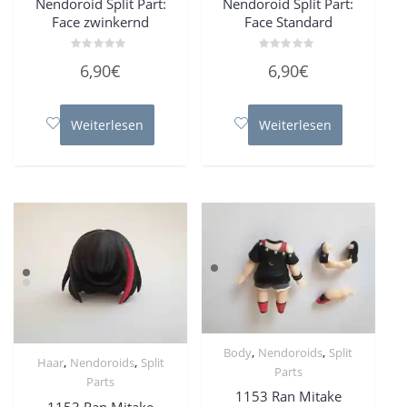
Nendoroid Split Part:
Nendoroid Split Part:
Face zwinkernd
Face Standard
Bewertet
Bewertet
6,90
€
6,90
€
mit
mit
0
0
von
von
5
5
Weiterlesen
Weiterlesen
,
,
Body
Nendoroids
Split
,
,
Haar
Nendoroids
Split
Parts
Parts
1153 Ran Mitake
1153 Ran Mitake