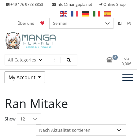
Skip
+49 176 9773 8853
info@mangapla.net
Online Shop
to
content
Über uns
Split Part Online Shop
Manga Planet
0
Total
0,00
€
My Account
Ran Mitake
Show