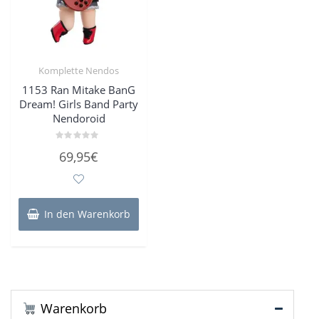
Komplette Nendos
1153 Ran Mitake BanG
Dream! Girls Band Party
Nendoroid
Bewertet
69,95
€
mit
0
von
5
In den Warenkorb
Warenkorb