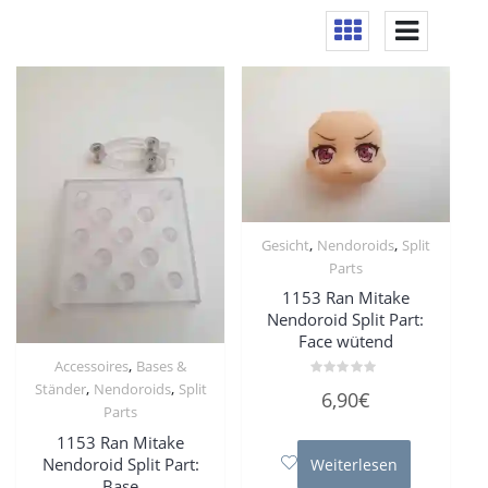
,
,
Gesicht
Nendoroids
Split
Parts
1153 Ran Mitake
Nendoroid Split Part:
Face wütend
,
Accessoires
Bases &
,
,
Ständer
Nendoroids
Split
Bewertet
6,90
€
mit
Parts
0
von
1153 Ran Mitake
5
Nendoroid Split Part:
Weiterlesen
Base