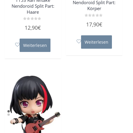
Nendoroid Split Part:
Nendoroid Split Part:
Körper
Haare
Bewertet
17,90
€
Bewertet
mit
12,90
€
mit
0
0
von
von
5
5
Weiterlesen
Weiterlesen