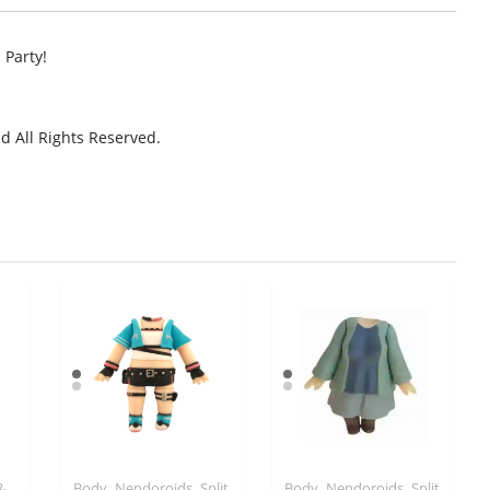
 Party!
 All Rights Reserved.
,
,
,
,
&
Body
Nendoroids
Split
Body
Nendoroids
Split