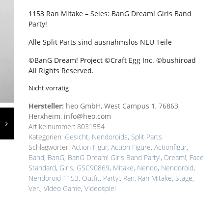
1153 Ran Mitake – Seies: BanG Dream! Girls Band
Party!
Alle Split Parts sind ausnahmslos NEU Teile
©BanG Dream! Project ©Craft Egg Inc. ©bushiroad
All Rights Reserved.
Nicht vorrätig
Hersteller:
heo GmbH, West Campus 1, 76863
Herxheim, info@heo.com
Artikelnummer:
8031554
Kategorien:
Gesicht
,
Nendoroids
,
Split Parts
Schlagwörter:
Action Figur
,
Action Figure
,
Actionfigur
,
Band
,
BanG
,
BanG Dream! Girls Band Party!
,
Dream!
,
Face
Standard
,
Girls
,
GSC90869
,
Mitake
,
Nendo
,
Nendoroid
,
Nendoroid 1153
,
Outfit
,
Party!
,
Ran
,
Ran Mitake
,
Stage
,
Ver.
,
Video Game
,
Videospiel