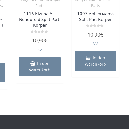
,
s
Parts
Parts
1116 Kizuna A.I.
1097 Aoi Inuyama
Nendoroid Split Part:
Split Part Körper
er
Körper
rt:
Bewertet
10,90
€
mit
Bewertet
0
10,90
€
mit
von
0
5
von
5
In den
In den
Warenkorb
Warenkorb