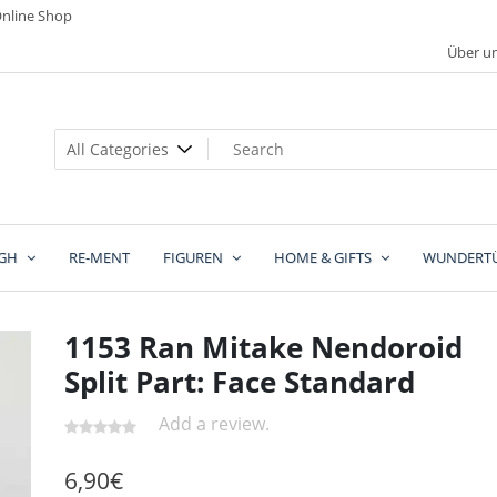
nline Shop
Über u
GH
RE-MENT
FIGUREN
HOME & GIFTS
WUNDERT
1153 Ran Mitake Nendoroid
Split Part: Face Standard
Add a review.
6,90
€