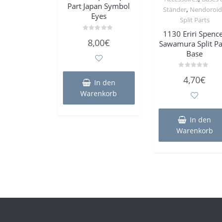
Part Japan Symbol
,
Ständer
Nendoroid
Eyes
Split Parts
1130 Eriri Spenc
Bewertet
8,00
€
Sawamura Split Pa
mit
0
Base
von
5
Bewertet
4,70
€
mit
In den
0
Warenkorb
von
5
In den
Warenkorb