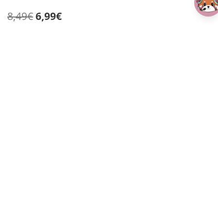
Ursprünglicher
Aktueller
8,49
€
6,99
€
Preis
Preis
Pusheen the Cat – Geldbeutel
war:
ist:
Ein schöner Geldbörse der trendigen Marke „Pusheen the
8,49€
6,99€.
Cat“. Das Geldbörse ist weich, hat einen Reißverschluss
und bietet Platz für Dein Geld oder als kleine Kosmetiketui
und vieles mehr. Perfekt als Portemonnaie!
・Copyright 2021 Pusheen Corp.
9 vorrätig
Pusheen
In den Warenkorb
die
Katze
Geldbeutel
Hersteller:
Puckator BV, Westplein 12-14, 3016 BM
Menge
Rotterdam, Niederlande | https://www.puckator.de |
customerservices@puckator.co.uk
Artikelnummer:
PURR110
Kategorien:
Fashion
,
Home & Gifts
,
Taschen