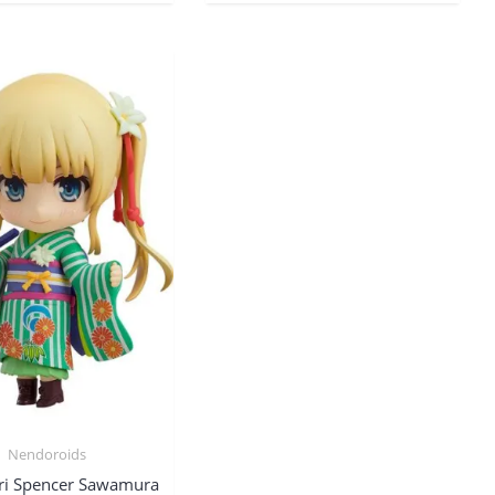
Nendoroids
iri Spencer Sawamura