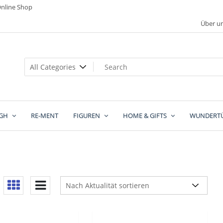
nline Shop
Über u
GH
RE-MENT
FIGUREN
HOME & GIFTS
WUNDERT