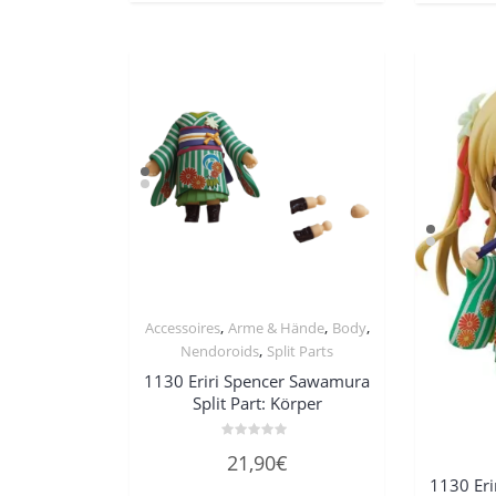
,
,
,
Accessoires
Arme & Hände
Body
,
Nendoroids
Split Parts
1130 Eriri Spencer Sawamura
Split Part: Körper
Bewertet
21,90
€
mit
0
1130 Er
von