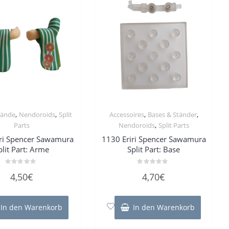
,
,
,
,
Hände
Nendoroids
Split
Accessoires
Bases & Ständer
,
Parts
Nendoroids
Split Parts
iri Spencer Sawamura
1130 Eriri Spencer Sawamura
plit Part: Arme
Split Part: Base
Bewertet
Bewertet
4,50
€
4,70
€
mit
mit
0
0
von
von
5
5
In den Warenkorb
In den Warenkorb