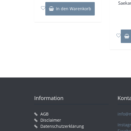
5
Saeka
In den Warenkorb
Information
Konta
AGB
info@
Disclaimer
Instag
Datenschutzerklärung
Faceb