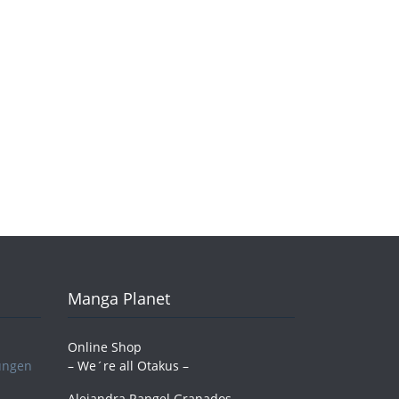
Manga Planet
Online Shop
ungen
– We´re all Otakus –
Alejandra Rangel Granados