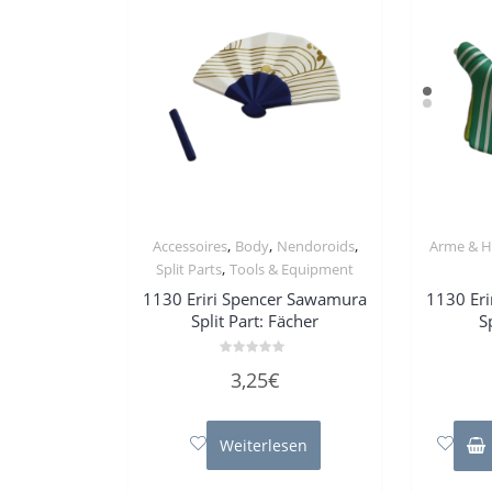
,
,
,
Accessoires
Body
Nendoroids
Arme & 
,
Split Parts
Tools & Equipment
1130 Eriri Spencer Sawamura
1130 Er
Split Part: Fächer
S
Bewertet
3,25
€
mit
0
von
5
Weiterlesen