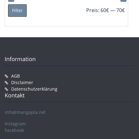
Min.
Max.
Preis:
60€
—
70€
Filter
Preis
Preis
Information
AGB
Disclaimer
Datenschutzerklärung
Kontakt
info@mangapla.net
Instagram
Facebook