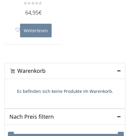
Bewertet
64,95
€
mit
0
von
5
Weiterlesen
Warenkorb
Es befinden sich keine Produkte im Warenkorb.
Nach Preis filtern