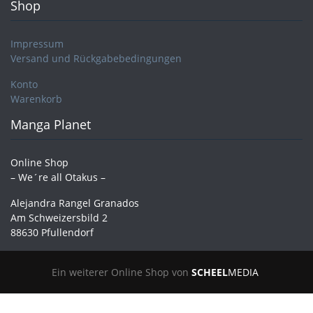
Shop
Impressum
Versand und Rückgabebedingungen
Konto
Warenkorb
Manga Planet
Online Shop
– We´re all Otakus –
Alejandra Rangel Granados
Am Schweizersbild 2
88630 Pfullendorf
Ein weiterer Online Shop von
SCHEEL
MEDIA