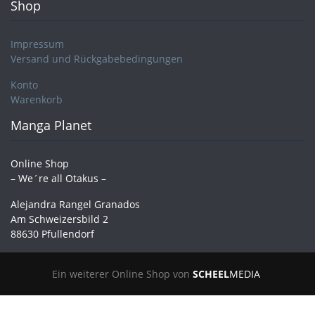
Shop
Impressum
Versand und Rückgabebedingungen
Konto
Warenkorb
Manga Planet
Online Shop
– We´re all Otakus –
Alejandra Rangel Granados
Am Schweizersbild 2
88630 Pfullendorf
Ein weiterer Online Shop von
SCHEEL
MEDIA