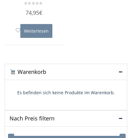
Bewertet
74,95
€
mit
0
von
5
Weiterlesen
Warenkorb
Es befinden sich keine Produkte im Warenkorb.
Nach Preis filtern