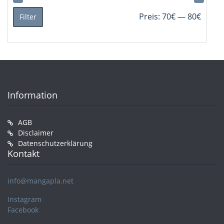
Min.
Max.
Preis:
70€
—
80€
Filter
Preis
Preis
Information
AGB
Disclaimer
Datenschutzerklärung
Kontakt
info@mangapla.net
Instagram
Facebook