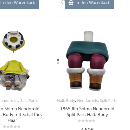
In den Warenkorb
In den Warenkorb
,
,
,
endoroids
Split Parts
Halb Body
Nendoroids
Split Parts
in Shima Nendoroid
1865 Rin Shima Nendoroid
t: Body mit Schal fürs
Split Part: Halb Body
Haar
Bewertet
4,50
€
mit