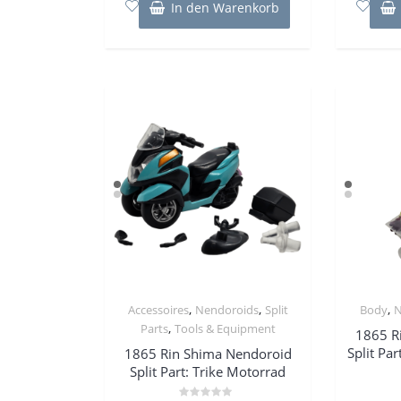
In den Warenkorb
,
,
,
Accessoires
Nendoroids
Split
Body
N
,
Parts
Tools & Equipment
1865 R
Split Par
1865 Rin Shima Nendoroid
Split Part: Trike Motorrad