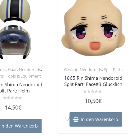
,
,
,
,
,
res
Haar
Nendoroids
Gesicht
Nendoroids
Split Parts
,
rts
Tools & Equipment
1865 Rin Shima Nendoroid
Split Part: Face#3 Glücklich
in Shima Nendoroid
plit Part: Helm
Bewertet
10,50
€
mit
Bewertet
0
14,50
€
mit
von
0
5
von
In den Warenkorb
5
In den Warenkorb