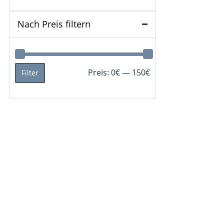
Nach Preis filtern
Min.
Max.
Preis:
0€
—
150€
Filter
Preis
Preis