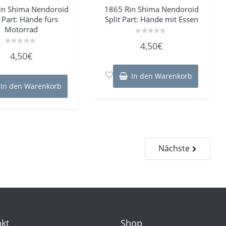
in Shima Nendoroid
1865 Rin Shima Nendoroid
t Part: Hände fürs
Split Part: Hände mit Essen
Motorrad
Bewertet
4,50
€
mit
Bewertet
0
4,50
€
mit
von
0
5
von
5
In den Warenkorb
In den Warenkorb
Nächste
kt
Shop