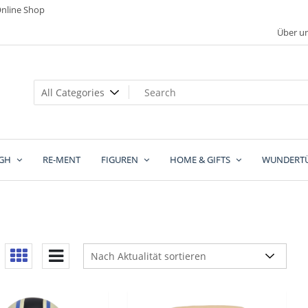
nline Shop
Über u
GH
RE-MENT
FIGUREN
HOME & GIFTS
WUNDERT