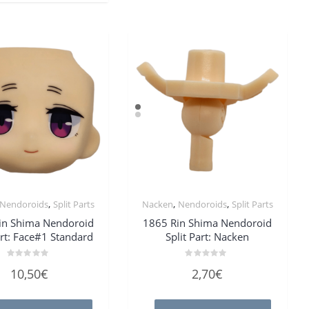
,
,
,
Nendoroids
Split Parts
Nacken
Nendoroids
Split Parts
in Shima Nendoroid
1865 Rin Shima Nendoroid
art: Face#1 Standard
Split Part: Nacken
Bewertet
Bewertet
10,50
€
2,70
€
mit
mit
0
0
von
von
5
5