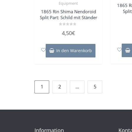
Equipment
1865 R
Spli
1865 Rin Shima Nendoroid
Split Part: Schild mit Ständer
Bewertet
4,50
€
mit
0
von
5
In den Warenkorb
Seitennummerierung
1
2
…
5
der
Beiträge
Information
Konta