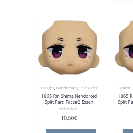
,
,
,
Gesicht
Nendoroids
Split Parts
Gesicht
1865 Rin Shima Nendoroid
1865 R
Split Part: Face#2 Essen
Split P
Bewertet
10,50
€
mit
0
von
5