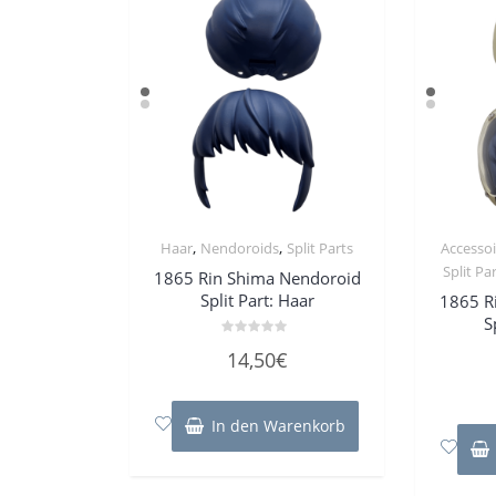
,
,
Haar
Nendoroids
Split Parts
Accessoi
Split Pa
1865 Rin Shima Nendoroid
Split Part: Haar
1865 R
S
Bewertet
14,50
€
mit
0
von
5
In den Warenkorb