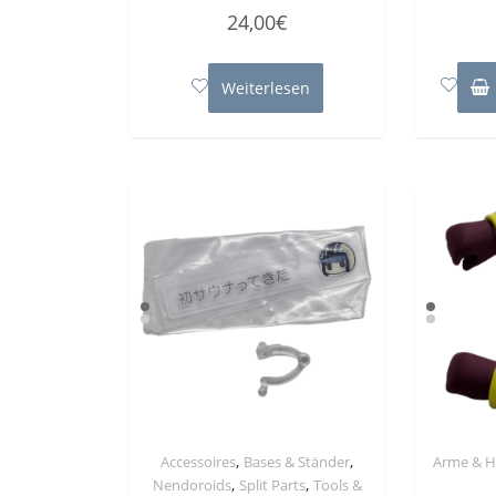
Bewertet
24,00
€
mit
0
von
5
Weiterlesen
,
,
Accessoires
Bases & Ständer
Arme & 
,
,
Nendoroids
Split Parts
Tools &