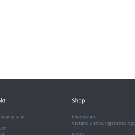
kt
Shop
mangapla.net
Impressum
Versand und Rückgabebeding
ram
ook
Konto