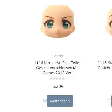
Gesicht
1116 Kizuna Ai -Split Teile –
1116 Kiz
Gesicht entschlossen (A.I.
Gesicht 
Games 2019 Ver.)
Bewertet
5,20
€
mit
0
von
5
Weiterlesen