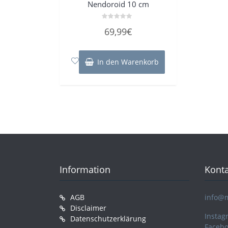
Nendoroid 10 cm
Bewertet
69,99
€
mit
0
von
5
In den Warenkorb
Information
Konta
AGB
info@
Disclaimer
Instag
Datenschutzerklärung
Faceb