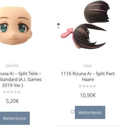
Gesicht
Haar
una Ai – Split Teile –
1116 Kizuna Ai – Split Part:
Standard (A.I. Games
Haare
2019 Ver.)
Bewertet
10,90
€
mit
Bewertet
0
5,20
€
mit
von
0
5
von
5
Weiterlesen
Weiterlesen