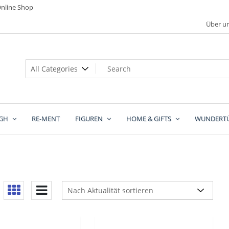
nline Shop
Über u
GH
RE-MENT
FIGUREN
HOME & GIFTS
WUNDERT