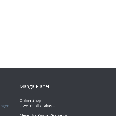
Manga Planet
Online Shop
ungen
– We´re all Otakus –
Alejandra Rangel Granados