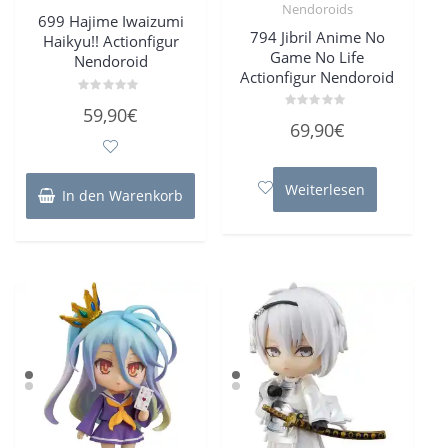
Nendoroids
699 Hajime Iwaizumi
794 Jibril Anime No
Haikyu!! Actionfigur
Game No Life
Nendoroid
Actionfigur Nendoroid
Bewertet
59,90
€
mit
Bewertet
69,90
€
0
mit
von
0
5
von
5
Weiterlesen
In den Warenkorb