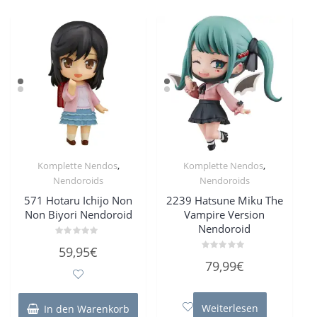
,
,
Komplette Nendos
Komplette Nendos
Nendoroids
Nendoroids
571 Hotaru Ichijo Non
2239 Hatsune Miku The
Non Biyori Nendoroid
Vampire Version
Nendoroid
Bewertet
59,95
€
mit
Bewertet
0
79,99
€
mit
von
0
5
von
5
Weiterlesen
In den Warenkorb