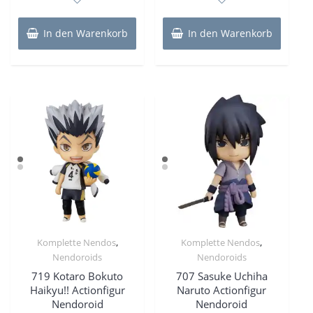
5
5
In den Warenkorb
In den Warenkorb
,
,
Komplette Nendos
Komplette Nendos
Nendoroids
Nendoroids
719 Kotaro Bokuto
707 Sasuke Uchiha
Haikyu!! Actionfigur
Naruto Actionfigur
Nendoroid
Nendoroid