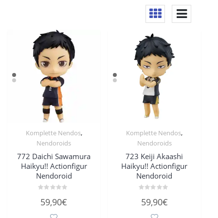
,
,
Komplette Nendos
Komplette Nendos
Nendoroids
Nendoroids
772 Daichi Sawamura
723 Keiji Akaashi
Haikyu!! Actionfigur
Haikyu!! Actionfigur
Nendoroid
Nendoroid
Bewertet
Bewertet
59,90
€
59,90
€
mit
mit
0
0
von
von