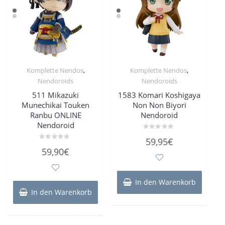
,
,
Komplette Nendos
Komplette Nendos
Nendoroids
Nendoroids
511 Mikazuki
1583 Komari Koshigaya
Munechikai Touken
Non Non Biyori
Ranbu ONLINE
Nendoroid
Nendoroid
Bewertet
59,95
€
mit
Bewertet
0
59,90
€
mit
von
0
5
von
5
In den Warenkorb
In den Warenkorb