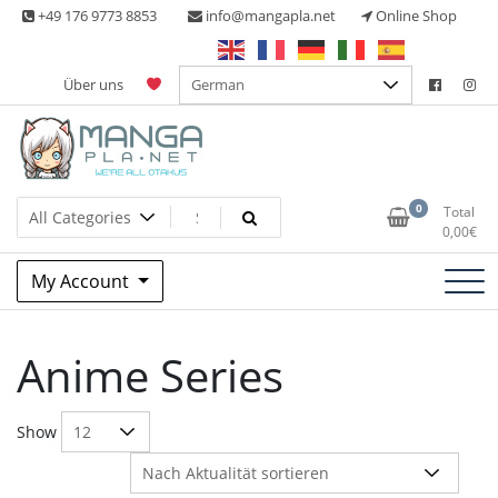
Skip
+49 176 9773 8853
info@mangapla.net
Online Shop
to
content
Über uns
Split Part Online Shop
Manga Planet
0
Total
0,00
€
My Account
Anime Series
Show