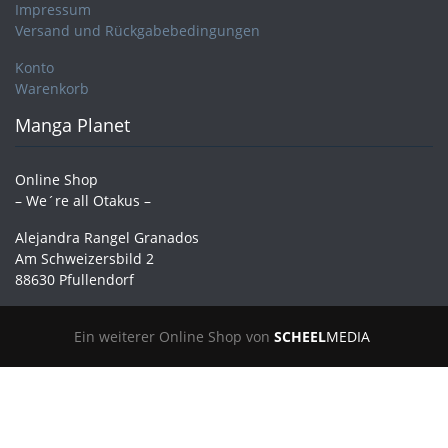
Impressum
Versand und Rückgabebedingungen
Konto
Warenkorb
Manga Planet
Online Shop
– We´re all Otakus –
Alejandra Rangel Granados
Am Schweizersbild 2
88630 Pfullendorf
Ein weiterer Online Shop von
SCHEEL
MEDIA