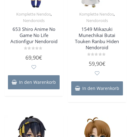
,
,
Komplette Nendos
Komplette Nendos
Nendoroids
Nendoroids
653 Shiro Anime No
1549 Mikazuki
Game No Life
Munechikai Butai
Actionfigur Nendoroid
Touken Ranbu Hiden
Nendoroid
Bewertet
69,90
€
mit
Bewertet
0
59,90
€
mit
von
0
5
von
5
In den Warenkorb
In den Warenkorb