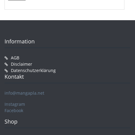
Preis
Preis
Information
AGB
Disclaimer
Datenschutzerklärung
Kontakt
info@mangapla.net
Instagram
Facebook
Shop