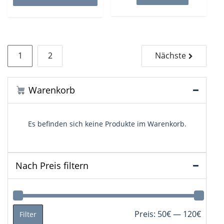
Seitennummerierung
1
2
Nächste
der
Beiträge
Warenkorb
Es befinden sich keine Produkte im Warenkorb.
Nach Preis filtern
Min.
Max.
Preis:
50€
—
120€
Filter