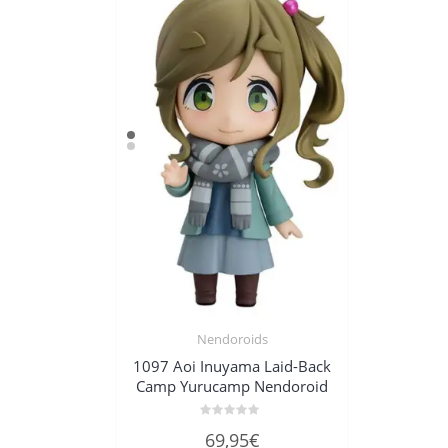
Nendoroids
1097 Aoi Inuyama Laid-Back
Camp Yurucamp Nendoroid
Bewertet
69,95
€
mit