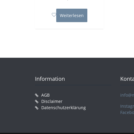
0
von
5
Weiterlesen
Information
Konta
AGB
info@
Disclaimer
Instag
Datenschutzerklärung
Faceb