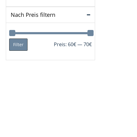
Nach Preis filtern
Min.
Max.
Preis:
60€
—
70€
Filter
Preis
Preis