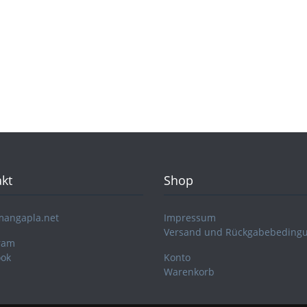
kt
Shop
mangapla.net
Impressum
Versand und Rückgabebeding
ram
ook
Konto
Warenkorb