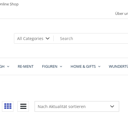
nline Shop
Über u
GH
RE-MENT
FIGUREN
HOME & GIFTS
WUNDERT