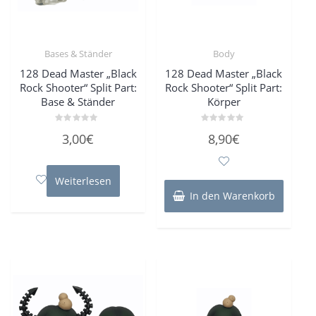
Bases & Ständer
Body
128 Dead Master „Black
128 Dead Master „Black
Rock Shooter“ Split Part:
Rock Shooter“ Split Part:
Base & Ständer
Körper
Bewertet
Bewertet
3,00
€
8,90
€
mit
mit
0
0
von
von
5
5
Weiterlesen
In den Warenkorb