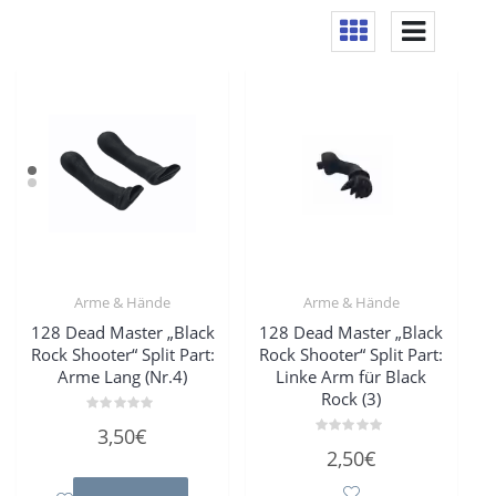
Arme & Hände
Arme & Hände
128 Dead Master „Black
128 Dead Master „Black
Rock Shooter“ Split Part:
Rock Shooter“ Split Part:
Arme Lang (Nr.4)
Linke Arm für Black
Rock (3)
Bewertet
3,50
€
mit
Bewertet
0
2,50
€
mit
von
0
5
von