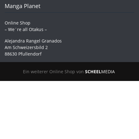
Manga Planet
Online Shop
– We´re all Otakus –
Alejandra Rangel Granados
Am Schweizersbild 2
88630 Pfullendorf
Ein weiterer Online Shop von
SCHEEL
MEDIA