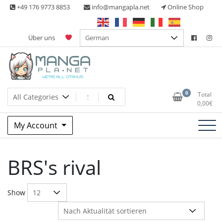
Skip
+49 176 9773 8853
info@mangapla.net
Online Shop
to
content
Über uns
Split Part Online Shop
Manga Planet
0
Total
0,00
€
My Account
BRS's rival
Show