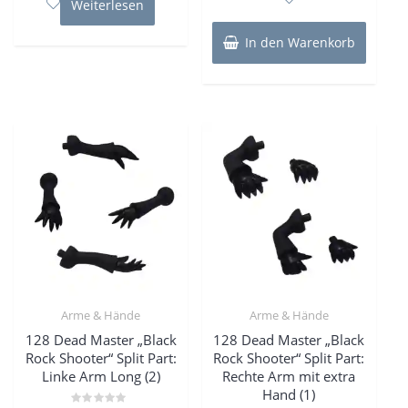
Weiterlesen
5
In den Warenkorb
Arme & Hände
Arme & Hände
128 Dead Master „Black
128 Dead Master „Black
Rock Shooter“ Split Part:
Rock Shooter“ Split Part:
Linke Arm Long (2)
Rechte Arm mit extra
Hand (1)