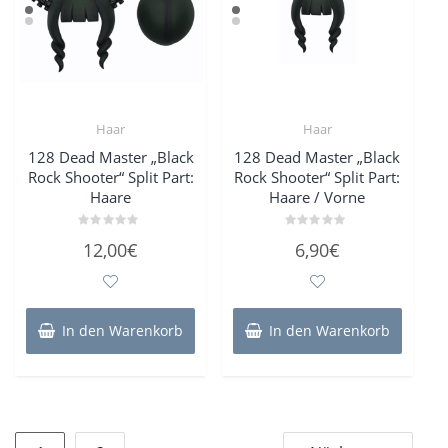
Haar
Haar
128 Dead Master „Black
128 Dead Master „Black
Rock Shooter“ Split Part:
Rock Shooter“ Split Part:
Haare
Haare / Vorne
Bewertet
Bewertet
12,00
€
6,90
€
mit
mit
0
0
von
von
5
5
In den Warenkorb
In den Warenkorb