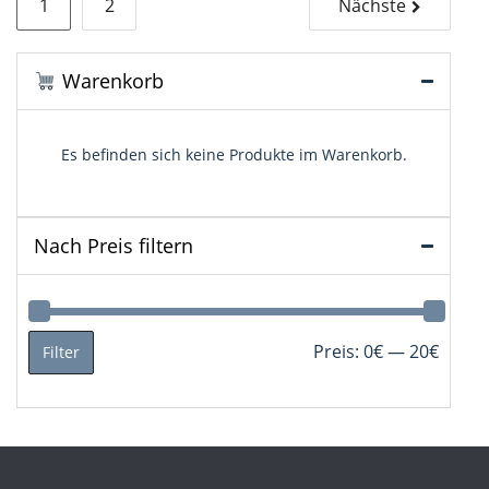
Seitennummerierung
1
2
Nächste
der
Beiträge
Warenkorb
Es befinden sich keine Produkte im Warenkorb.
Nach Preis filtern
Min.
Max.
Preis:
0€
—
20€
Filter
Preis
Preis