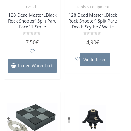
Gesicht
Tools & Equipment
128 Dead Master „Black
128 Dead Master „Black
Rock Shooter“ Split Part:
Rock Shooter“ Split Part:
Face#1 Smile
Death Scythe / Waffe
Bewertet
Bewertet
7,50
€
4,90
€
mit
mit
0
0
von
von
5
5
Weiterlesen
In den Warenkorb