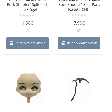
Rock Shooter“ Split Part:
Rock Shooter“ Split Part:
eine Flügel
Face#2 Chibi
Bewertet
Bewertet
1,50
€
7,90
€
mit
mit
0
0
von
von
5
5
In den Warenkorb
In den Warenkorb