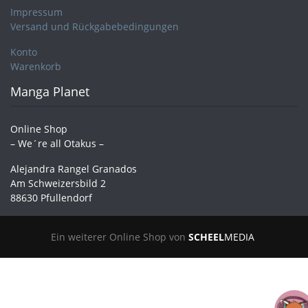
Impressum
Versand und Rückgabebedingungen
Konto
Warenkorb
Manga Planet
Online Shop
– We´re all Otakus –
Alejandra Rangel Granados
Am Schweizersbild 2
88630 Pfullendorf
Ein weiterer Online Shop von
SCHEEL
MEDIA