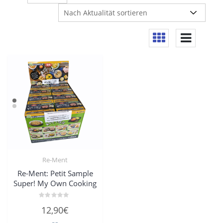
Re-Ment
Re-Ment: Petit Sample
Super! My Own Cooking
Bewertet
12,90
€
mit
0
von