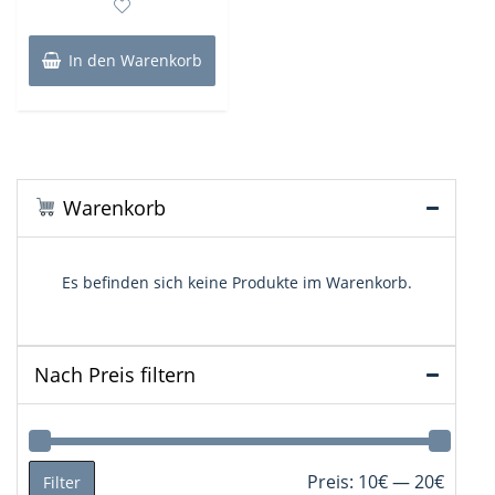
5
In den Warenkorb
Warenkorb
Es befinden sich keine Produkte im Warenkorb.
Nach Preis filtern
Min.
Max.
Preis:
10€
—
20€
Filter