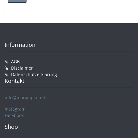
Preis
Preis
Information
AGB
Disclaimer
Datenschutzerklärung
Kontakt
info@mangapla.net
Instagram
Facebook
Shop