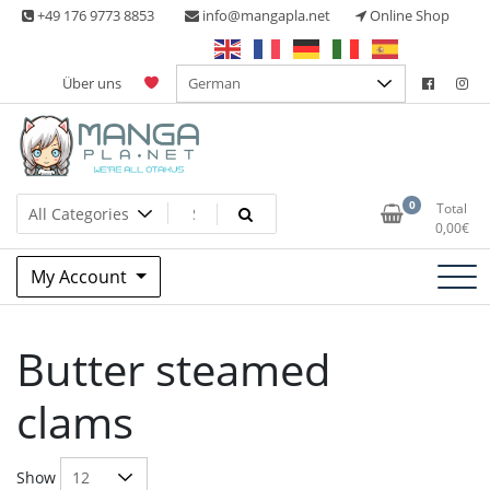
Skip
+49 176 9773 8853
info@mangapla.net
Online Shop
to
content
Über uns
Split Part Online Shop
Manga Planet
0
Total
0,00
€
My Account
Butter steamed
clams
Show