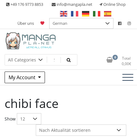
Skip
+49 176 9773 8853
info@mangapla.net
Online Shop
to
content
Über uns
Split Part Online Shop
Manga Planet
0
Total
0,00
€
My Account
chibi face
Show