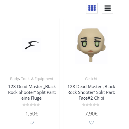
,
Body
Tools & Equipment
Gesicht
128 Dead Master „Black
128 Dead Master „Black
Rock Shooter“ Split Part:
Rock Shooter“ Split Part:
eine Flügel
Face#2 Chibi
Bewertet
Bewertet
1,50
€
7,90
€
mit
mit
0
0
von
von
5
5