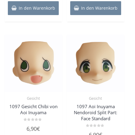
In den Warenkorb
In den Warenkorb
Gesicht
Gesicht
1097 Gesicht Chibi von
1097 Aoi Inuyama
Aoi Inuyama
Nendoroid Split Part:
Face Standard
Bewertet
6,90
€
mit
Bewertet
0
6,90
€
mit