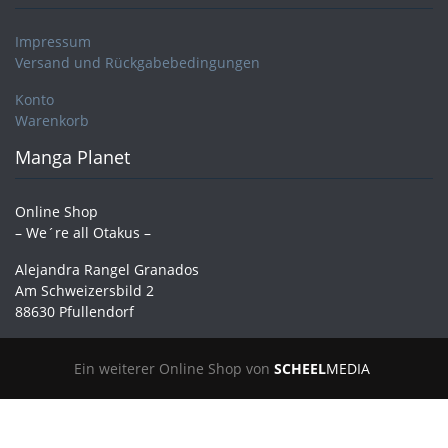
Impressum
Versand und Rückgabebedingungen
Konto
Warenkorb
Manga Planet
Online Shop
– We´re all Otakus –
Alejandra Rangel Granados
Am Schweizersbild 2
88630 Pfullendorf
Ein weiterer Online Shop von
SCHEEL
MEDIA