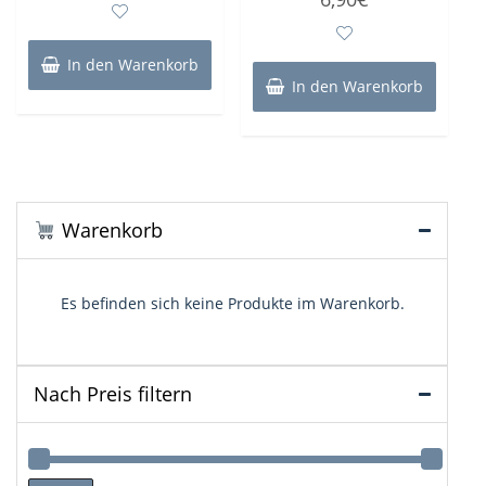
von
0
5
von
5
In den Warenkorb
In den Warenkorb
Warenkorb
Es befinden sich keine Produkte im Warenkorb.
Nach Preis filtern