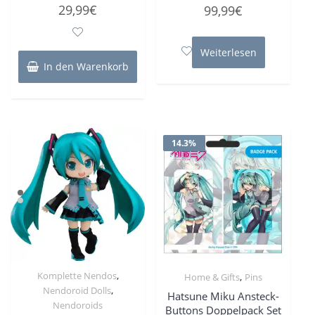
Bewertet
Bewertet
29,99
€
99,99
€
mit
mit
0
0
von
von
5
5
Weiterlesen
In den Warenkorb
14.3%
,
Komplette Nendos
,
Home & Gifts
Pins
,
Nendoroid Dolls
Hatsune Miku Ansteck-
Nendoroids
Buttons Doppelpack Set