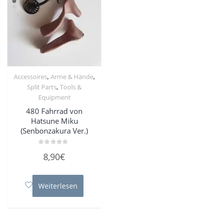
,
,
Accessoires
Arme & Hände
,
Split Parts
Tools &
Equipment
480 Fahrrad von
Hatsune Miku
(Senbonzakura Ver.)
Bewertet
8,90
€
mit
0
von
5
Weiterlesen