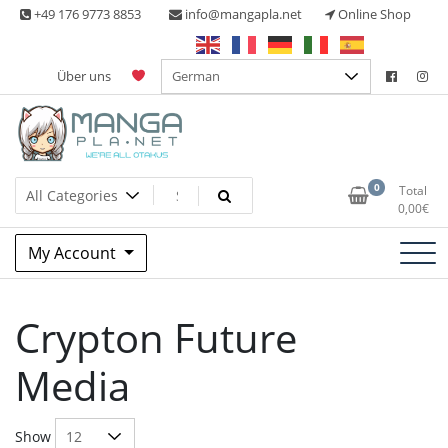
Skip
+49 176 9773 8853
info@mangapla.net
Online Shop
to
content
Über uns
Split Part Online Shop
Manga Planet
0
Total
0,00
€
My Account
Crypton Future
Media
Show