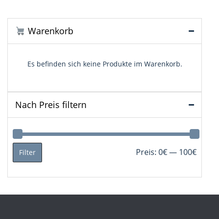
Warenkorb
Es befinden sich keine Produkte im Warenkorb.
Nach Preis filtern
Min.
Max.
Preis:
0€
—
100€
Filter
Preis
Preis