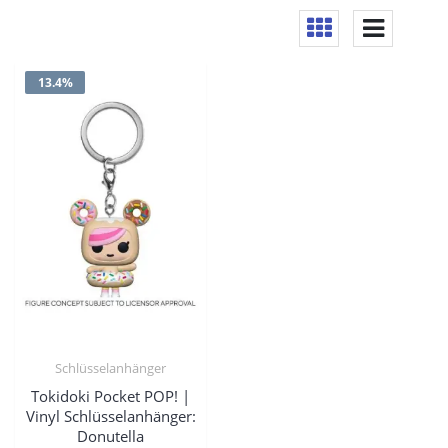
13.4%
Schlüsselanhänger
Tokidoki Pocket POP! |
Vinyl Schlüsselanhänger:
Donutella