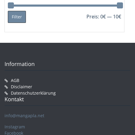
Min.
Max.
Preis:
0€
—
10€
Filter
Preis
Preis
Information
AGB
Disclaimer
Datenschutzerklärung
Kontakt
info@mangapla.net
Instagram
Facebook