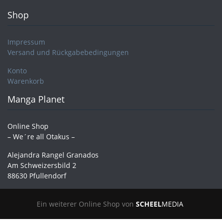
Shop
Impressum
Versand und Rückgabebedingungen
Konto
Warenkorb
Manga Planet
Online Shop
– We´re all Otakus –
Alejandra Rangel Granados
Am Schweizersbild 2
88630 Pfullendorf
Ein weiterer Online Shop von
SCHEEL
MEDIA