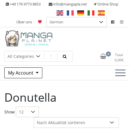
Skip
+49 176 9773 8853
info@mangapla.net
Online Shop
to
content
Über uns
Split Part Online Shop
Manga Planet
0
Total
0,00
€
My Account
Donutella
Show