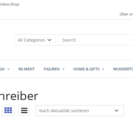
nline Shop
Über u
GH
RE-MENT
FIGUREN
HOME & GIFTS
WUNDERT
hreiber