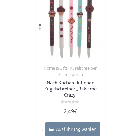
,
,
Home & Gifts
Kugelschreiber
Schreibwaren
Nach Kuchen duftende
Kugelschreiber „Bake me
Crazy“
Bewertet
2,49
€
mit
0
von
Dieses
5
Produkt
Ausführung wählen
weist