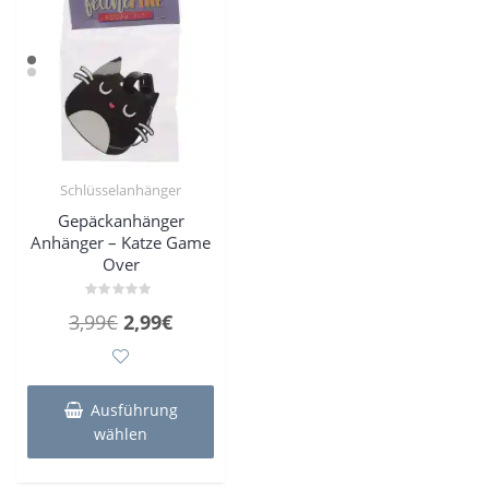
Schlüsselanhänger
Gepäckanhänger
Anhänger – Katze Game
Over
Bewertet
Ursprünglicher
Aktueller
3,99
€
2,99
€
mit
0
Preis
Preis
von
5
war:
ist:
Dieses
Produkt
3,99€
2,99€.
Ausführung
weist
wählen
mehrere
Varianten