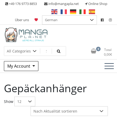
Skip
+49 176 9773 8853
info@mangapla.net
Online Shop
to
content
Über uns
Split Part Online Shop
Manga Planet
0
Total
0,00
€
My Account
Gepäckanhänger
Show