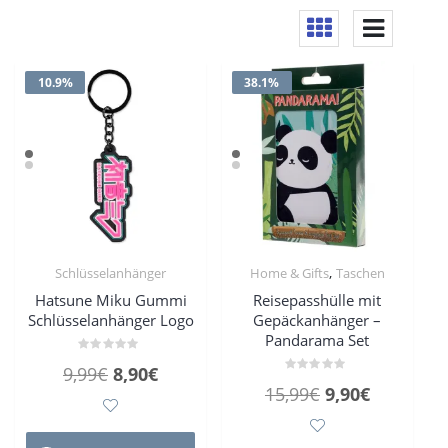
10.9%
38.1%
,
Schlüsselanhänger
Home & Gifts
Taschen
Hatsune Miku Gummi
Reisepasshülle mit
Schlüsselanhänger Logo
Gepäckanhänger –
Pandarama Set
Bewertet
Ursprünglicher
Aktueller
9,99
€
8,90
€
mit
Bewertet
0
Ursprüngliche
Aktueller
15,99
€
9,90
€
Preis
Preis
mit
von
0
5
Preis
Preis
von
war:
ist:
5
war:
ist: