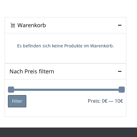
auf.
Die
Optionen
können
Warenkorb
auf
der
Produktseite
Es befinden sich keine Produkte im Warenkorb.
gewählt
werden
Nach Preis filtern
Min.
Max.
Preis:
0€
—
10€
Filter
Preis
Preis