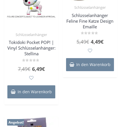
Schlüsselanhänger
Schlüsselanhänger
Feline Fine Katze Design
Emaille
Schlüsselanhänger
Bewertet
Ursprünglicher
Aktueller
5,49
€
4,49
€
Tokidoki Pocket POP! |
mit
0
Vinyl Schlüsselanhänger:
Preis
Preis
von
5
Stellina
war:
ist:
5,49€
4,49€.
In den Warenkorb
Bewertet
Ursprünglicher
Aktueller
7,49
€
6,49
€
mit
0
Preis
Preis
von
5
war:
ist:
7,49€
6,49€.
In den Warenkorb
Angebot!