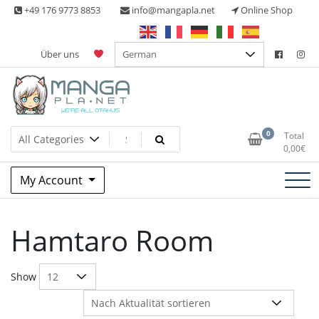
Skip
+49 176 9773 8853
info@mangapla.net
Online Shop
to
content
Über uns
Split Part Online Shop
Manga Planet
0
Total
0,00
€
My Account
Hamtaro Room
Show