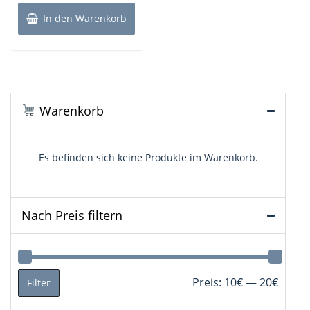
In den Warenkorb
Warenkorb
Es befinden sich keine Produkte im Warenkorb.
Nach Preis filtern
Min.
Max.
Preis:
10€
—
20€
Filter
Preis
Preis