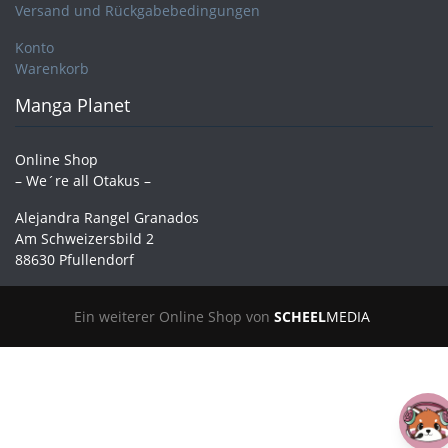
Versand und Rückgabebedingungen
Konto
Warenkorb
Manga Planet
Online Shop
– We´re all Otakus –
Alejandra Rangel Granados
Am Schweizersbild 2
88630 Pfullendorf
Ein weiterer Online Shop von
SCHEEL
MEDIA