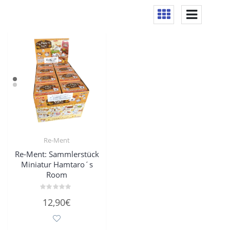
Re-Ment
Re-Ment: Sammlerstück
Miniatur Hamtaro´s
Room
Bewertet
12,90
€
mit
0
von
5