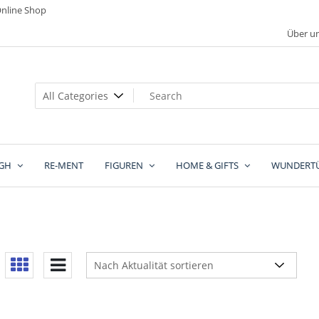
nline Shop
Über u
GH
RE-MENT
FIGUREN
HOME & GIFTS
WUNDERT