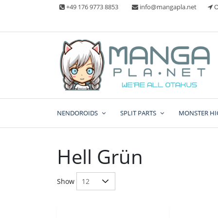
Skip
+49 176 9773 8853
info@mangapla.net
O
to
content
Split Part Online Shop
Manga Planet
NENDOROIDS
SPLIT PARTS
MONSTER HI
Hell Grün
Show