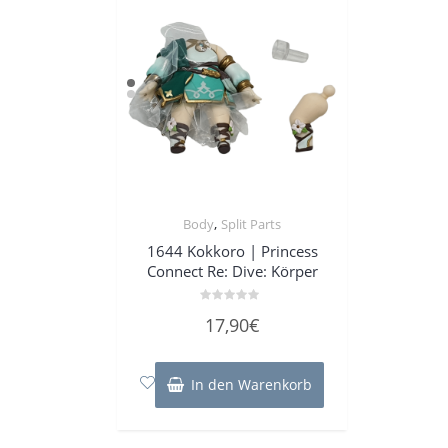
,
Body
Split Parts
1644 Kokkoro | Princess
Connect Re: Dive: Körper
Bewertet
17,90
€
mit
0
von
5
In den Warenkorb