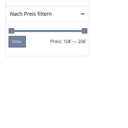
Nach Preis filtern
Min.
Max.
Preis:
10€
—
20€
Filter
Preis
Preis