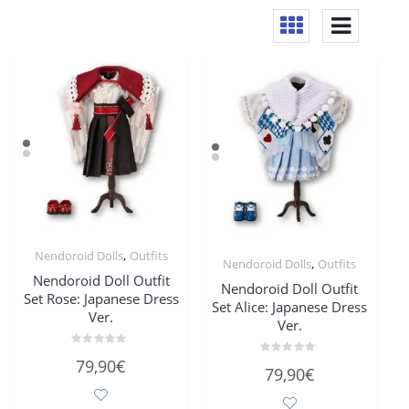
,
Nendoroid Dolls
Outfits
,
Nendoroid Dolls
Outfits
Nendoroid Doll Outfit
Nendoroid Doll Outfit
Set Rose: Japanese Dress
Set Alice: Japanese Dress
Ver.
Ver.
Bewertet
79,90
€
Bewertet
mit
79,90
€
mit
0
0
von
von
5
5