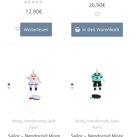
Bewertet
26,90
€
mit
Bewertet
0
12,90
€
mit
von
0
5
von
5
Weiterlesen
In den Warenkorb
,
,
,
,
Body
Nendoroids
Split
Body
Nendoroids
Split
Parts
Parts
Sailor – Nendoroid More
Sailor – Nendoroid More