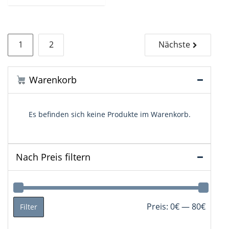
Seitennummerierung
1
2
Nächste
der
Beiträge
Warenkorb
Es befinden sich keine Produkte im Warenkorb.
Nach Preis filtern
Min.
Max.
Preis:
0€
—
80€
Filter
Preis
Preis