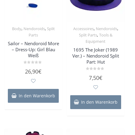
,
,
,
,
Body
Nendoroids
Split
Accessoires
Nendoroids
,
Parts
Split Parts
Tools &
Equipment
Sailor – Nendoroid More
– Dress-Up: Girl Blau
1695 The Joker (1989
Weiß
Ver.) – Nendoroid Split
Part: Hut
Bewertet
26,90
€
mit
Bewertet
0
7,50
€
mit
von
0
5
von
5
In den Warenkorb
In den Warenkorb