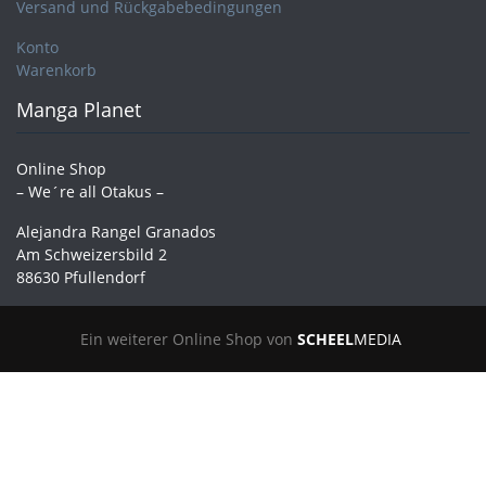
Versand und Rückgabebedingungen
Konto
Warenkorb
Manga Planet
Online Shop
– We´re all Otakus –
Alejandra Rangel Granados
Am Schweizersbild 2
88630 Pfullendorf
Ein weiterer Online Shop von
SCHEEL
MEDIA