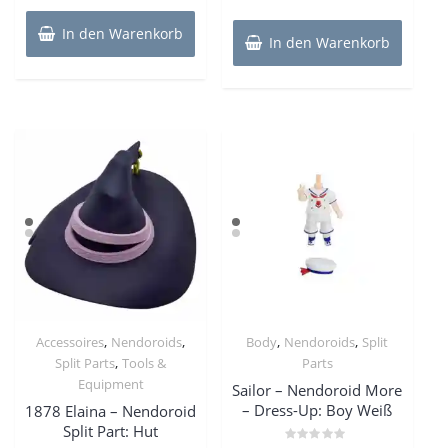
In den Warenkorb
In den Warenkorb
,
,
,
,
Accessoires
Nendoroids
Body
Nendoroids
Split
,
Split Parts
Tools &
Parts
Equipment
Sailor – Nendoroid More
– Dress-Up: Boy Weiß
1878 Elaina – Nendoroid
Split Part: Hut