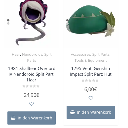
,
,
,
,
Haar
Nendoroids
Split
Accessoires
Split Parts
Parts
Tools & Equipment
1981 Shalltear Overlord
1795 Venti Genshin
IV Nendoroid Split Part:
Impact Split Part: Hut
Haar
Bewertet
6,00
€
mit
Bewertet
0
24,90
€
mit
von
0
5
von
5
In den Warenkorb
In den Warenkorb