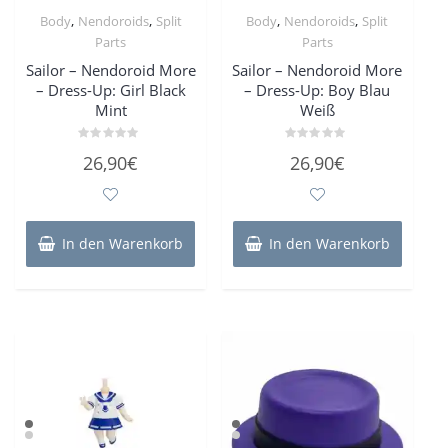
,
,
,
,
Body
Nendoroids
Split
Body
Nendoroids
Split
Parts
Parts
Sailor – Nendoroid More
Sailor – Nendoroid More
– Dress-Up: Girl Black
– Dress-Up: Boy Blau
Mint
Weiß
Bewertet
Bewertet
26,90
€
26,90
€
mit
mit
0
0
von
von
5
5
In den Warenkorb
In den Warenkorb