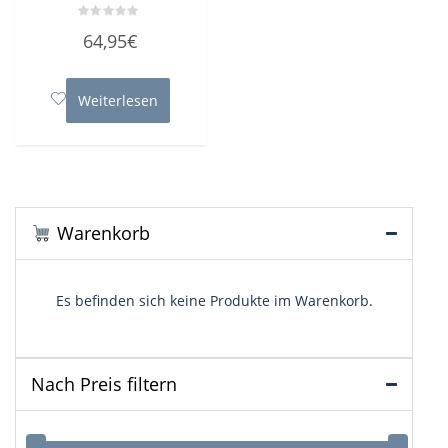
Bewertet
64,95
€
mit
0
von
5
Weiterlesen
Warenkorb
Es befinden sich keine Produkte im Warenkorb.
Nach Preis filtern