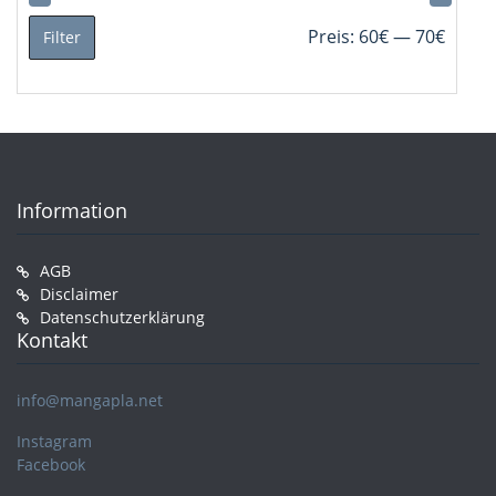
Min.
Max.
Preis:
60€
—
70€
Filter
Preis
Preis
Information
AGB
Disclaimer
Datenschutzerklärung
Kontakt
info@mangapla.net
Instagram
Facebook