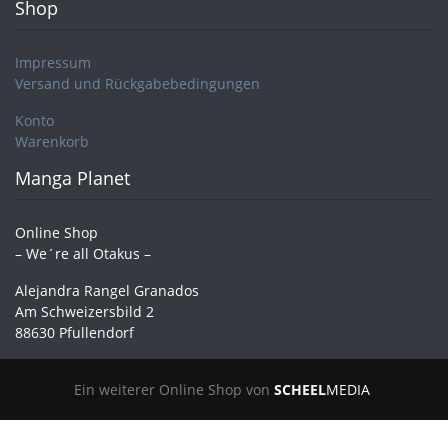
Shop
Impressum
Versand und Rückgabebedingungen
Konto
Warenkorb
Manga Planet
Online Shop
– We´re all Otakus –
Alejandra Rangel Granados
Am Schweizersbild 2
88630 Pfullendorf
Ein weiterer Online Shop von
SCHEEL
MEDIA