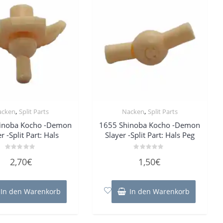
,
,
acken
Split Parts
Nacken
Split Parts
inoba Kocho -Demon
1655 Shinoba Kocho -Demon
r -Split Part: Hals
Slayer -Split Part: Hals Peg
Bewertet
Bewertet
2,70
€
1,50
€
mit
mit
0
0
von
von
5
5
In den Warenkorb
In den Warenkorb