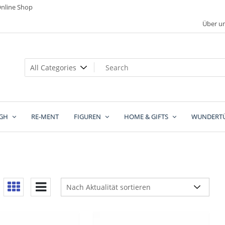
nline Shop
Über u
GH
RE-MENT
FIGUREN
HOME & GIFTS
WUNDERT