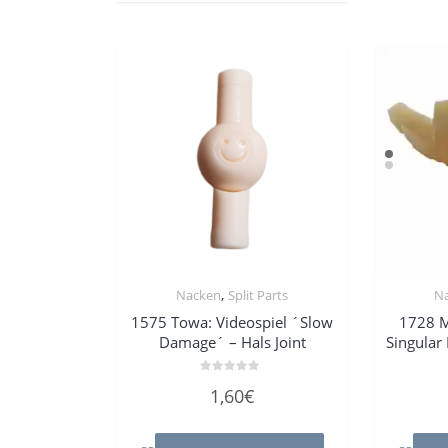
,
Nacken
Split Parts
N
1575 Towa: Videospiel ´Slow
1728 M
Damage´ – Hals Joint
Singular 
Bewertet
1,60
€
mit
0
von
5