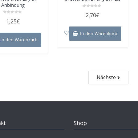
Anbindung
Bewertet
2,70
€
mit
Bewertet
0
1,25
€
mit
von
0
5
von
5
In den Warenkorb
In den Warenkorb
Nächste
kt
Shop