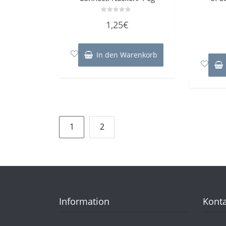
Bewertet
1,25
€
mit
0
von
5
In den Warenkorb
Seitennummerierung
1
2
der
Beiträge
Information
Konta