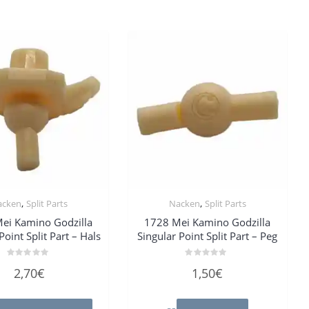
,
,
acken
Split Parts
Nacken
Split Parts
ei Kamino Godzilla
1728 Mei Kamino Godzilla
Point Split Part – Hals
Singular Point Split Part – Peg
Bewertet
Bewertet
2,70
€
1,50
€
mit
mit
0
0
von
von
5
5