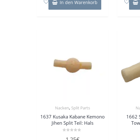
In den Warenkorb
,
Nacken
Split Parts
N
1637 Kusaka Kabane Kemono
1662 
Jihen Split Teil: Hals
Tow
Bewertet
1,25
€
mit