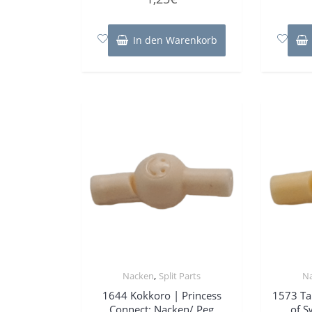
0
von
5
In den Warenkorb
,
Nacken
Split Parts
N
1644 Kokkoro | Princess
1573 Ta
Connect: Nacken/ Peg
of S