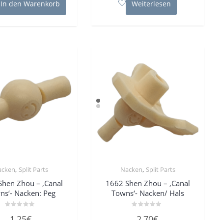
In den Warenkorb
Weiterlesen
,
,
acken
Split Parts
Nacken
Split Parts
Shen Zhou – ‚Canal
1662 Shen Zhou – ‚Canal
ns‘- Nacken: Peg
Towns‘- Nacken/ Hals
Bewertet
Bewertet
1,25
€
2,70
€
mit
mit