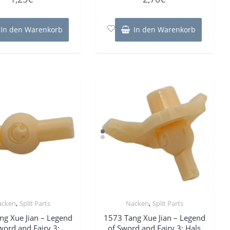
0
0
von
von
5
5
In den Warenkorb
In den Warenkorb
,
,
acken
Split Parts
Nacken
Split Parts
ng Xue Jian – Legend
1573 Tang Xue Jian – Legend
word and Fairy 3:
of Sword and Fairy 3: Hals