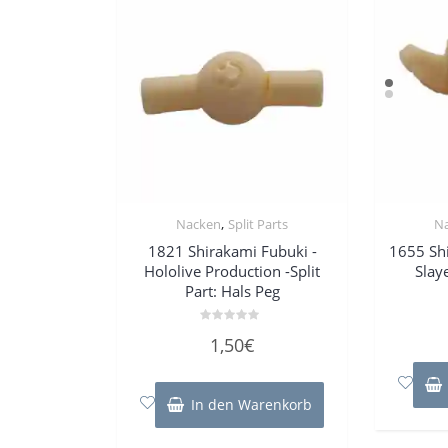
,
Nacken
Split Parts
N
1821 Shirakami Fubuki -
1655 Sh
Hololive Production -Split
Slaye
Part: Hals Peg
Bewertet
1,50
€
mit
0
von
5
In den Warenkorb