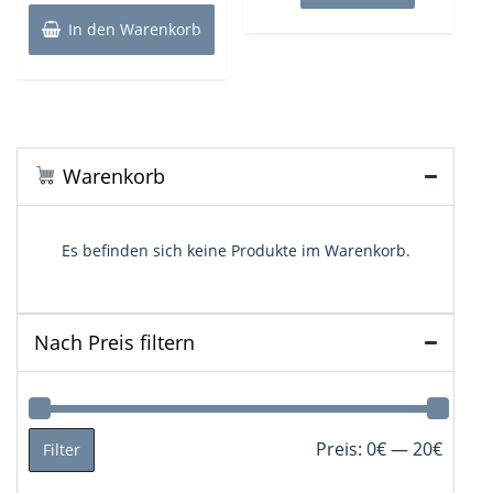
13,24€
12,50€.
In den Warenkorb
Warenkorb
Es befinden sich keine Produkte im Warenkorb.
Nach Preis filtern
Min.
Max.
Preis:
0€
—
20€
Filter
Preis
Preis