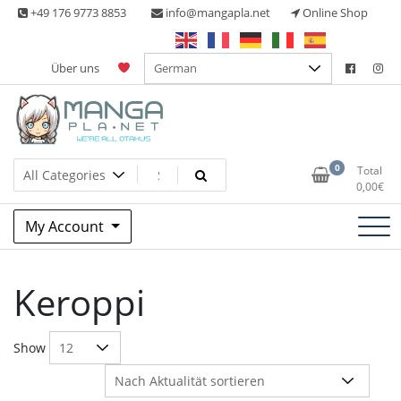
Skip
+49 176 9773 8853
info@mangapla.net
Online Shop
to
content
Über uns
Split Part Online Shop
Manga Planet
0
Total
0,00
€
My Account
Keroppi
Show