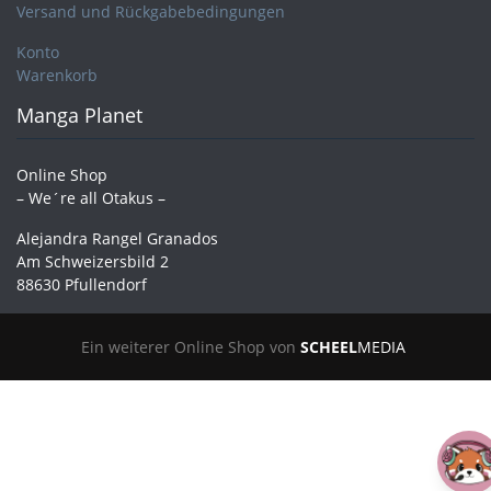
Versand und Rückgabebedingungen
Konto
Warenkorb
Manga Planet
Online Shop
– We´re all Otakus –
Alejandra Rangel Granados
Am Schweizersbild 2
88630 Pfullendorf
Ein weiterer Online Shop von
SCHEEL
MEDIA