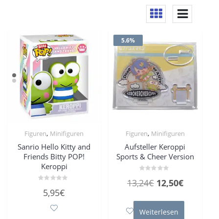
5.6%
,
,
Figuren
Minifiguren
Figuren
Minifiguren
Sanrio Hello Kitty and
Aufsteller Keroppi
Friends Bitty POP!
Sports & Cheer Version
Keroppi
Bewertet
Ursprünglicher
Aktueller
13,24
€
12,50
€
mit
Bewertet
0
5,95
€
mit
Preis
Preis
von
0
5
von
war:
ist:
5
Weiterlesen