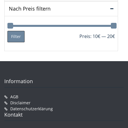
Nach Preis filtern
Min.
Max.
Preis:
10€
—
20€
Filter
Preis
Preis
Information
AGB
Disclaimer
Datenschutzerklärung
Kontakt