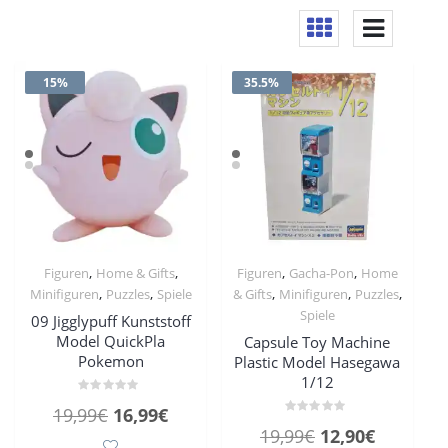
15%
35.5%
,
,
,
,
Figuren
Home & Gifts
Figuren
Gacha-Pon
Home
,
,
,
,
,
Minifiguren
Puzzles
Spiele
& Gifts
Minifiguren
Puzzles
Spiele
09 Jigglypuff Kunststoff
Model QuickPla
Capsule Toy Machine
Pokemon
Plastic Model Hasegawa
1/12
Bewertet
Ursprünglicher
Aktueller
19,99
€
16,99
€
mit
Bewertet
0
Ursprünglicher
Aktueller
19,99
€
12,90
€
Preis
Preis
mit
von
0