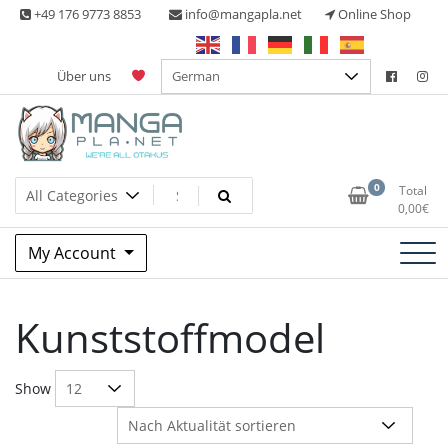
Skip
+49 176 9773 8853
info@mangapla.net
Online Shop
to
content
Über uns
Split Part Online Shop
Manga Planet
0
Total
0,00
€
My Account
Kunststoffmodel
Show