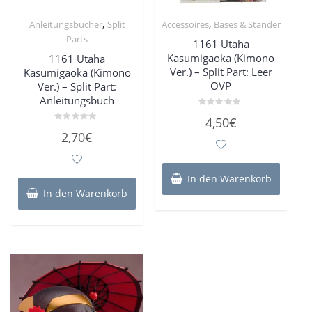
,
,
Anleitungsbücher
Split
Accessoires
Bases & Ständer
Parts
1161 Utaha
Kasumigaoka (Kimono
1161 Utaha
Ver.) – Split Part: Leer
Kasumigaoka (Kimono
OVP
Ver.) – Split Part:
Anleitungsbuch
Bewertet
4,50
€
mit
Bewertet
0
2,70
€
mit
von
0
5
von
5
In den Warenkorb
In den Warenkorb