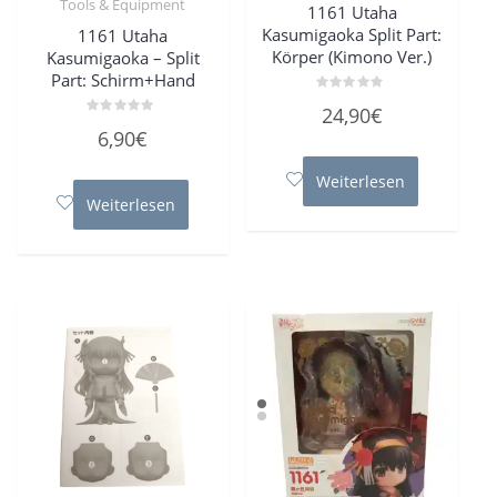
Tools & Equipment
1161 Utaha
Kasumigaoka Split Part:
1161 Utaha
Körper (Kimono Ver.)
Kasumigaoka – Split
Part: Schirm+Hand
Bewertet
24,90
€
mit
Bewertet
0
6,90
€
mit
von
0
5
von
Weiterlesen
5
Weiterlesen