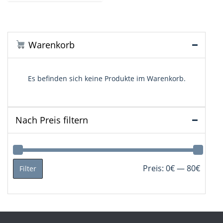
Warenkorb
Es befinden sich keine Produkte im Warenkorb.
Nach Preis filtern
Min.
Max.
Preis:
0€
—
80€
Filter
Preis
Preis