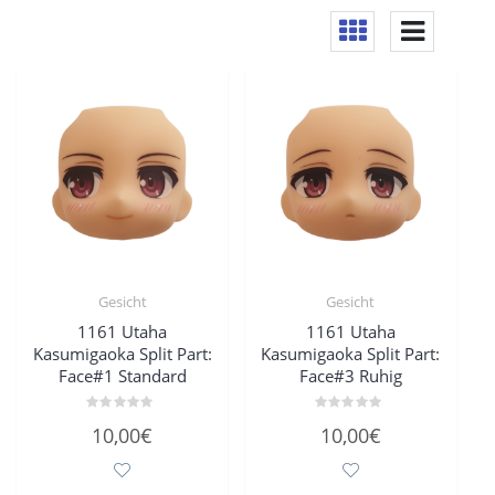
Gesicht
Gesicht
1161 Utaha
1161 Utaha
Kasumigaoka Split Part:
Kasumigaoka Split Part:
Face#1 Standard
Face#3 Ruhig
Bewertet
Bewertet
10,00
€
10,00
€
mit
mit
0
0
von
von
5
5