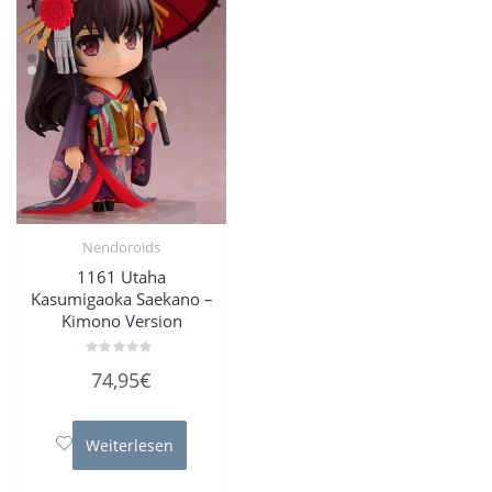
Nendoroids
1161 Utaha
Kasumigaoka Saekano –
Kimono Version
Bewertet
74,95
€
mit
0
von
5
Weiterlesen