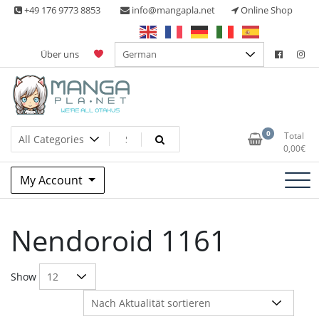
Skip
+49 176 9773 8853
info@mangapla.net
Online Shop
to
content
Über uns
Split Part Online Shop
Manga Planet
0
Total
0,00
€
My Account
Nendoroid 1161
Show