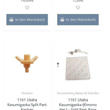
0
0
von
von
5
5
In den Warenkorb
In den Warenkorb
,
Nacken
Accessoires
Bases & Ständer
1161 Utaha
1161 Utaha
Kasumigaoka Split Part:
Kasumigaoka (Kimono
Nacken
Ver.) – Split Part: Base