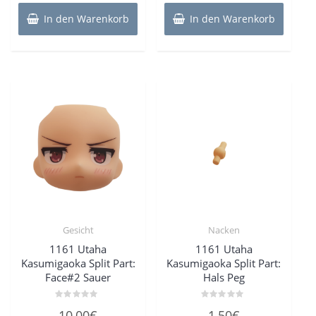
In den Warenkorb
In den Warenkorb
Gesicht
Nacken
1161 Utaha
1161 Utaha
Kasumigaoka Split Part:
Kasumigaoka Split Part:
Face#2 Sauer
Hals Peg
Bewertet
Bewertet
10,00
€
1,50
€
mit
mit