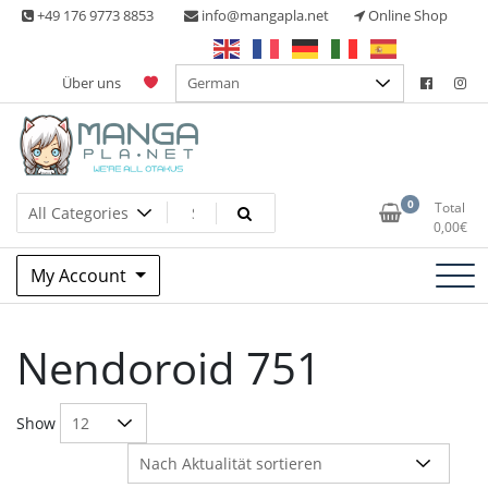
Skip
+49 176 9773 8853
info@mangapla.net
Online Shop
to
content
Über uns
Split Part Online Shop
Manga Planet
0
Total
0,00
€
My Account
Nendoroid 751
Show