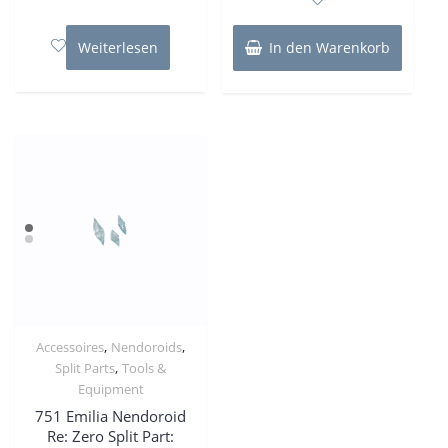
5
von
5
Weiterlesen
In den Warenkorb
,
,
Accessoires
Nendoroids
,
Split Parts
Tools &
Equipment
751 Emilia Nendoroid
Re: Zero Split Part: