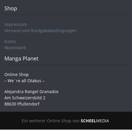
Shop
Impressum
Versand und Rückgabebedingungen
Konto
Warenkorb
Manga Planet
Online Shop
– We´re all Otakus –
Alejandra Rangel Granados
Am Schweizersbild 2
88630 Pfullendorf
Ein weiterer Online Shop von
SCHEEL
MEDIA