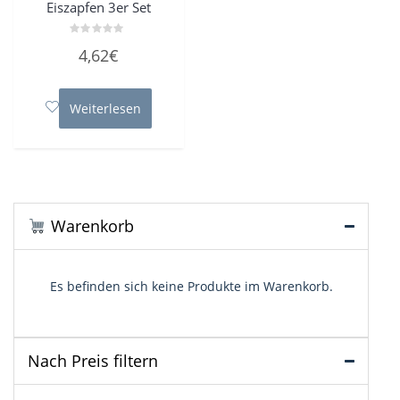
Eiszapfen 3er Set
Bewertet
4,62
€
mit
0
von
5
Weiterlesen
Warenkorb
Es befinden sich keine Produkte im Warenkorb.
Nach Preis filtern