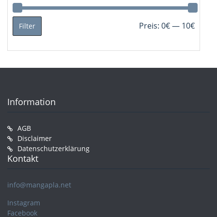
Min.
Max.
Preis:
0€
—
10€
Filter
Preis
Preis
Information
AGB
Disclaimer
Datenschutzerklärung
Kontakt
info@mangapla.net
Instagram
Facebook