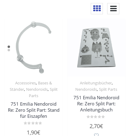
,
,
Accessoires
Bases &
Anleitungsbücher
,
,
,
Ständer
Nendoroids
Split
Nendoroids
Split Parts
Parts
751 Emilia Nendoroid
Re: Zero Split Part:
751 Emilia Nendoroid
Anleitungsbuch
Re: Zero Split Part: Stand
für Eiszapfen
Bewertet
2,70
€
mit
Bewertet
0
1,90
€
mit
von
0