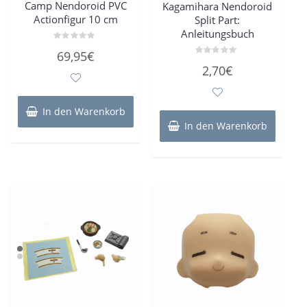
Camp Nendoroid PVC
Kagamihara Nendoroid
Actionfigur 10 cm
Split Part:
Anleitungsbuch
Bewertet
69,95
€
mit
Bewertet
0
2,70
€
mit
von
0
5
von
5
In den Warenkorb
In den Warenkorb