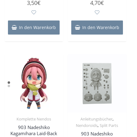
3,50
€
4,70
€
mit
mit
0
0
von
von
5
5
In den Warenkorb
In den Warenkorb
,
Komplette Nendos
Anleitungsbücher
,
Nendoroids
Split Parts
903 Nadeshiko
Kagamihara Laid-Back
903 Nadeshiko