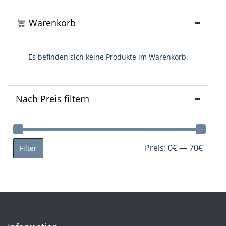
Warenkorb
Es befinden sich keine Produkte im Warenkorb.
Nach Preis filtern
Min.
Max.
Preis:
0€
—
70€
Filter
Preis
Preis