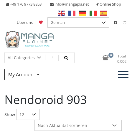
Skip
+49 176 9773 8853
info@mangapla.net
Online Shop
to
content
Über uns
Split Part Online Shop
Manga Planet
0
Total
0,00
€
My Account
Nendoroid 903
Show