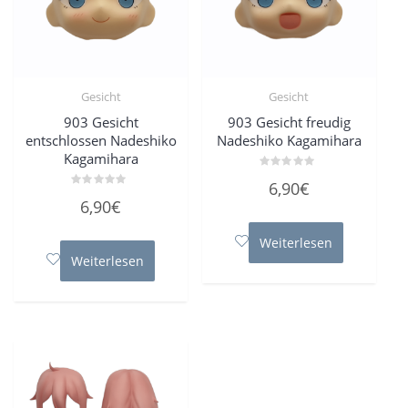
Gesicht
Gesicht
903 Gesicht
903 Gesicht freudig
entschlossen Nadeshiko
Nadeshiko Kagamihara
Kagamihara
Bewertet
6,90
€
mit
Bewertet
0
6,90
€
mit
von
0
5
von
5
Weiterlesen
Weiterlesen