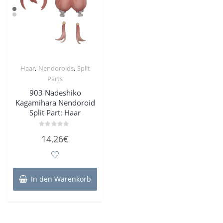
,
,
Haar
Nendoroids
Split
Parts
903 Nadeshiko
Kagamihara Nendoroid
Split Part: Haar
Bewertet
14,26
€
mit
0
von
5
In den Warenkorb