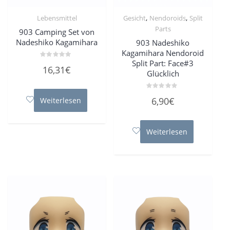
,
,
Lebensmittel
Gesicht
Nendoroids
Split
Parts
903 Camping Set von
Nadeshiko Kagamihara
903 Nadeshiko
Kagamihara Nendoroid
Split Part: Face#3
Bewertet
16,31
€
mit
Glücklich
0
von
5
Bewertet
6,90
€
Weiterlesen
mit
0
von
5
Weiterlesen