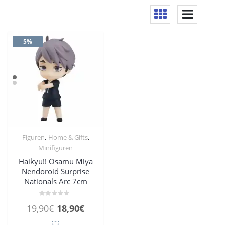
5%
,
,
Figuren
Home & Gifts
Minifiguren
Haikyu!! Osamu Miya
Nendoroid Surprise
Nationals Arc 7cm
Bewertet
Ursprünglicher
Aktueller
19,90
€
18,90
€
mit
0
Preis
Preis
von