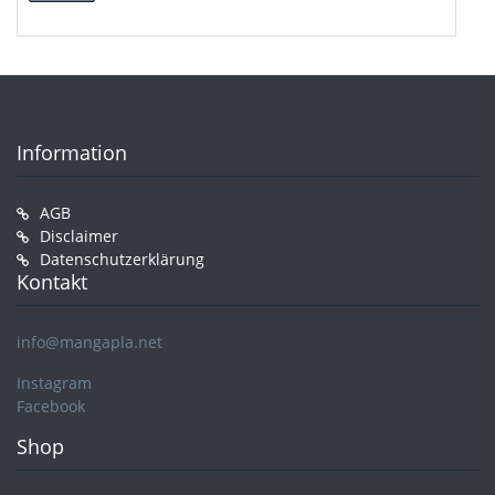
Preis
Preis
Information
AGB
Disclaimer
Datenschutzerklärung
Kontakt
info@mangapla.net
Instagram
Facebook
Shop