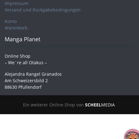
Impressum
Versand und Rückgabebedingungen
Konto
Warenkorb
Manga Planet
Online Shop
– We´re all Otakus –
Alejandra Rangel Granados
Am Schweizersbild 2
88630 Pfullendorf
Ein weiterer Online Shop von
SCHEEL
MEDIA