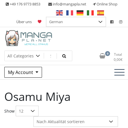
Skip
+49 176 9773 8853
info@mangapla.net
Online Shop
to
content
Über uns
Split Part Online Shop
Manga Planet
0
Total
0,00
€
My Account
Osamu Miya
Show