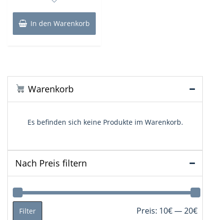
5
war:
ist:
19,90€
18,90€.
In den Warenkorb
Warenkorb
Es befinden sich keine Produkte im Warenkorb.
Nach Preis filtern
Min.
Max.
Preis:
10€
—
20€
Filter