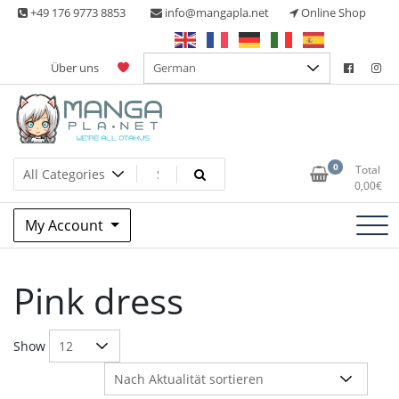
Skip
+49 176 9773 8853
info@mangapla.net
Online Shop
to
content
Über uns
Split Part Online Shop
Manga Planet
0
Total
0,00
€
My Account
Pink dress
Show