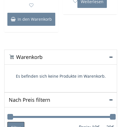
Weiterlesen
Preis
Preis
von
5
war:
ist:
15,90€
14,90€.
In den Warenkorb
Warenkorb
Es befinden sich keine Produkte im Warenkorb.
Nach Preis filtern
Min.
Max.