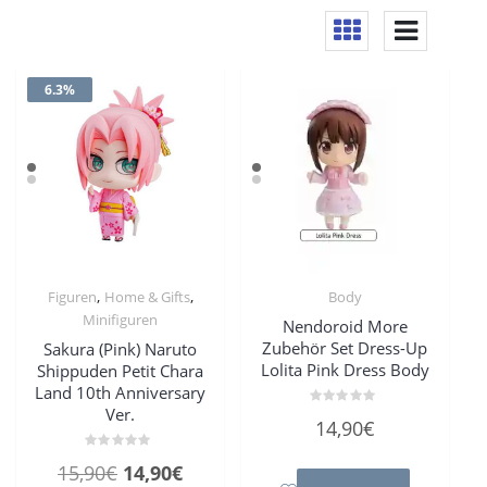
6.3%
,
,
Figuren
Home & Gifts
Body
Minifiguren
Nendoroid More
Zubehör Set Dress-Up
Sakura (Pink) Naruto
Lolita Pink Dress Body
Shippuden Petit Chara
Land 10th Anniversary
Ver.
Bewertet
14,90
€
mit
0
von
Bewertet
Ursprünglicher
Aktueller
15,90
€
14,90
€
5
mit
0