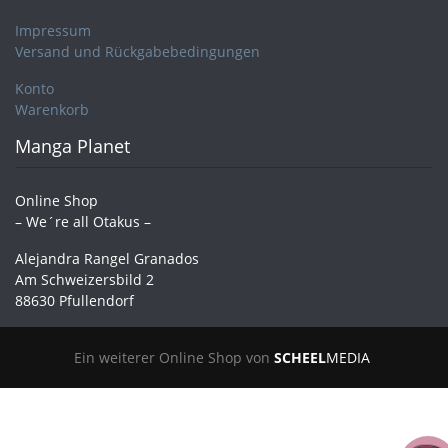
Impressum
Versand und Rückgabebedingungen
Konto
Warenkorb
Manga Planet
Online Shop
– We´re all Otakus –
Alejandra Rangel Granados
Am Schweizersbild 2
88630 Pfullendorf
Ein weiterer Online Shop von
SCHEEL
MEDIA