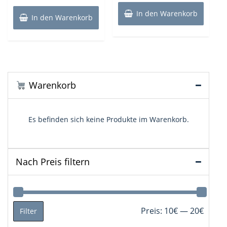
war:
ist:
In den Warenkorb
14,99€
12,99€.
In den Warenkorb
Warenkorb
Es befinden sich keine Produkte im Warenkorb.
Nach Preis filtern
Min.
Max.
Preis:
10€
—
20€
Filter
Preis
Preis