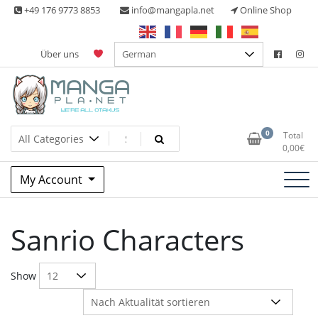
Skip
+49 176 9773 8853
info@mangapla.net
Online Shop
to
content
Über uns
Split Part Online Shop
Manga Planet
0
Total
0,00
€
My Account
Sanrio Characters
Show