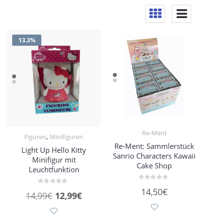
13.3%
Re-Ment
,
Figuren
Minifiguren
Re-Ment: Sammlerstück
Light Up Hello Kitty
Sanrio Characters Kawaii
Minifigur mit
Cake Shop
Leuchtfunktion
Bewertet
14,50
€
Bewertet
mit
Ursprünglicher
Aktueller
14,99
€
12,99
€
mit
0
0
von
Preis
Preis
von
5
5