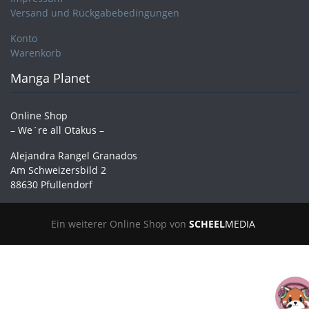
Versand und Rückgabebedingungen
Konto
Warenkorb
Manga Planet
Online Shop
– We´re all Otakus –
Alejandra Rangel Granados
Am Schweizersbild 2
88630 Pfullendorf
Ein weiterer Online Shop von
SCHEEL
MEDIA