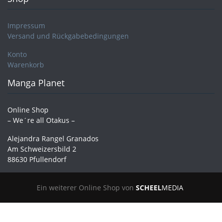
Impressum
Versand und Rückgabebedingungen
Konto
Warenkorb
Manga Planet
Online Shop
– We´re all Otakus –
Alejandra Rangel Granados
Am Schweizersbild 2
88630 Pfullendorf
Ein weiterer Online Shop von
SCHEEL
MEDIA