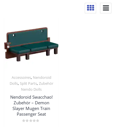
,
Accessoires
Nendoroid
,
,
Dolls
Split Parts
Zubehör
Nendo Dolls
Nendoroid Swacchao!
Zubehör – Demon
Slayer Mugen Train
Passenger Seat
Bewertet