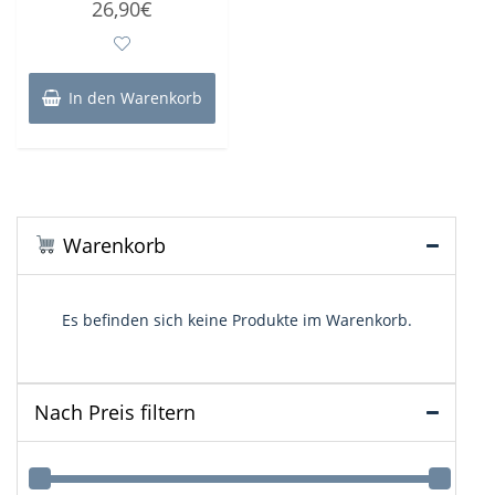
26,90
€
mit
0
von
5
In den Warenkorb
Warenkorb
Es befinden sich keine Produkte im Warenkorb.
Nach Preis filtern