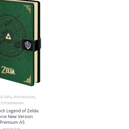
,
,
& Gifts
Notizbücher
Schreibwaren
ch Legend of Zelda:
orce New Version
Premium A5