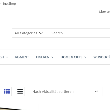
nline Shop
Über u
GH
RE-MENT
FIGUREN
HOME & GIFTS
WUNDERT