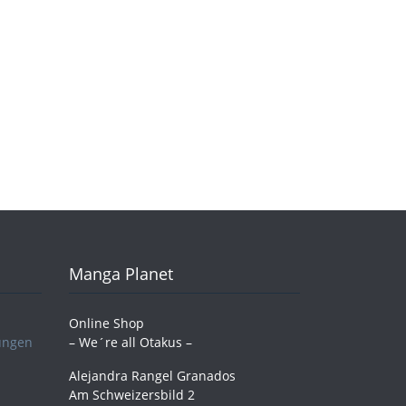
Manga Planet
Online Shop
ungen
– We´re all Otakus –
Alejandra Rangel Granados
Am Schweizersbild 2