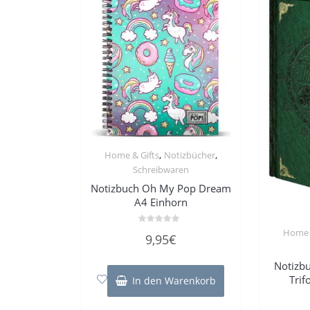
,
,
Home & Gifts
Notizbücher
Schreibwaren
Notizbuch Oh My Pop Dream
A4 Einhorn
Home 
Bewertet
9,95
€
mit
0
von
Notizbu
5
Trif
In den Warenkorb