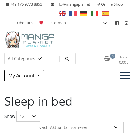
Skip
+49 176 9773 8853
info@mangapla.net
Online Shop
to
content
Über uns
Split Part Online Shop
Manga Planet
0
Total
0,00
€
My Account
Sleep in bed
Show