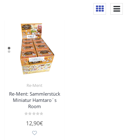
Re-Ment
Re-Ment: Sammlerstück
Miniatur Hamtaro´s
Room
Bewertet
12,90
€
mit
0
von
5