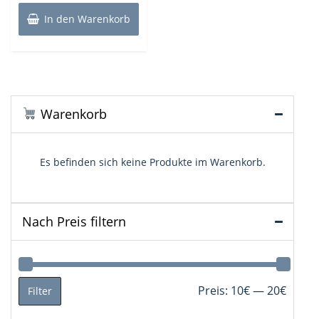
In den Warenkorb
Warenkorb
Es befinden sich keine Produkte im Warenkorb.
Nach Preis filtern
Min.
Max.
Preis:
10€
—
20€
Filter
Preis
Preis