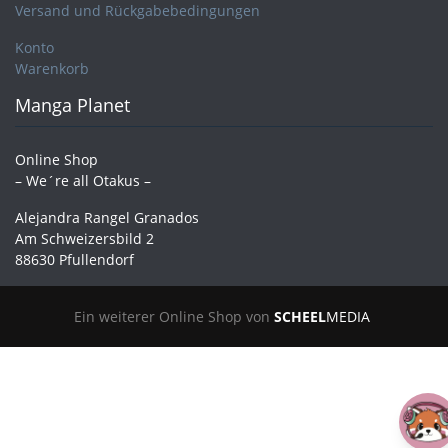
Versand und Rückgabebedingungen
Konto
Warenkorb
Manga Planet
Online Shop
– We´re all Otakus –
Alejandra Rangel Granados
Am Schweizersbild 2
88630 Pfullendorf
Ein weiterer Online Shop von
SCHEEL
MEDIA