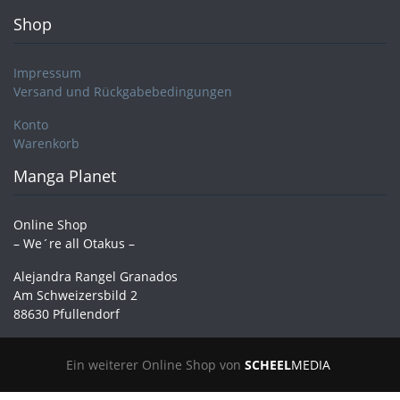
Shop
Impressum
Versand und Rückgabebedingungen
Konto
Warenkorb
Manga Planet
Online Shop
– We´re all Otakus –
Alejandra Rangel Granados
Am Schweizersbild 2
88630 Pfullendorf
Ein weiterer Online Shop von
SCHEEL
MEDIA