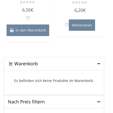
Bewertet
Bewertet
6,50
€
6,20
€
mit
mit
0
0
von
von
5
5
Weiterlesen
In den Warenkorb
Warenkorb
Es befinden sich keine Produkte im Warenkorb.
Nach Preis filtern