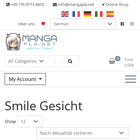
Skip
+49 176 9773 8853
info@mangapla.net
Online Shop
to
content
Über uns
Split Part Online Shop
Manga Planet
0
Total
0,00
€
My Account
Smile Gesicht
Show