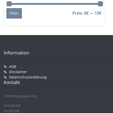
Min.
Max.
Preis:
0€
—
10€
Filter
Preis
Preis
Information
AGB
Disclaimer
Datenschutzerklärung
Kontakt
info@mangapla.net
Instagram
Facebook