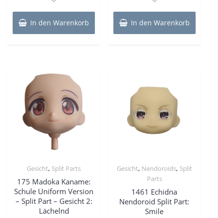
5
5
In den Warenkorb
In den Warenkorb
,
,
,
Gesicht
Split Parts
Gesicht
Nendoroids
Split
Parts
175 Madoka Kaname:
Schule Uniform Version
1461 Echidna
– Split Part – Gesicht 2:
Nendoroid Split Part:
Lächelnd
Smile