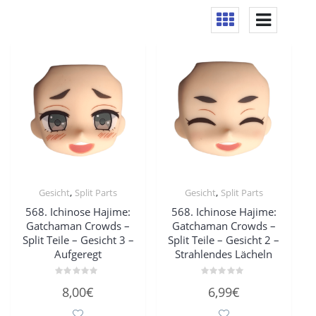
,
,
Gesicht
Split Parts
Gesicht
Split Parts
568. Ichinose Hajime:
568. Ichinose Hajime:
Gatchaman Crowds –
Gatchaman Crowds –
Split Teile – Gesicht 3 –
Split Teile – Gesicht 2 –
Aufgeregt
Strahlendes Lächeln
Bewertet
Bewertet
8,00
€
6,99
€
mit
mit
0
0
von
von